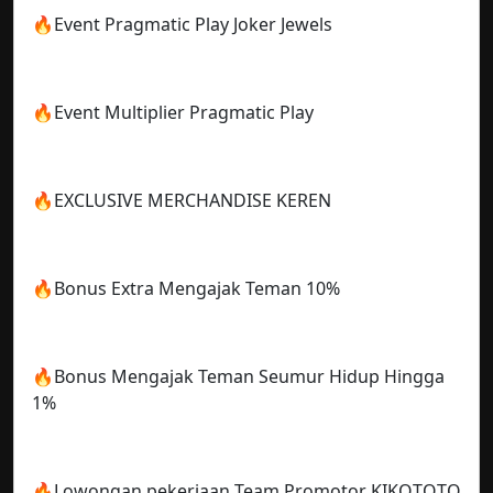
🔥Event Pragmatic Play Joker Jewels
🔥Event Multiplier Pragmatic Play
🔥EXCLUSIVE MERCHANDISE KEREN
🔥Bonus Extra Mengajak Teman 10%
🔥Bonus Mengajak Teman Seumur Hidup Hingga
1%
🔥Lowongan pekerjaan Team Promotor KIKOTOTO