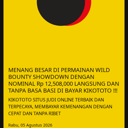
MENANG BESAR DI PERMAINAN WILD
BOUNTY SHOWDOWN DENGAN
NOMINAL Rp 12,508,000 LANGSUNG DAN
TANPA BASA BASI DI BAYAR KIKOTOTO !!!
KIKOTOTO SITUS JUDI ONLINE TERBAIK DAN
TERPECAYA, MEMBAYAR KEMENANGAN DENGAN
CEPAT DAN TANPA RIBET
Rabu, 05 Agustus 2026