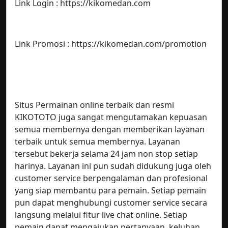
Link Login : https://kikomedan.com
Link Promosi : https://kikomedan.com/promotion
Situs Permainan online terbaik dan resmi
KIKOTOTO juga sangat mengutamakan kepuasan
semua membernya dengan memberikan layanan
terbaik untuk semua membernya. Layanan
tersebut bekerja selama 24 jam non stop setiap
harinya. Layanan ini pun sudah didukung juga oleh
customer service berpengalaman dan profesional
yang siap membantu para pemain. Setiap pemain
pun dapat menghubungi customer service secara
langsung melalui fitur live chat online. Setiap
pemain dapat mengajukan pertanyaan, keluhan,