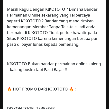
Masih Ragu Dengan KIKOTOTO ? Dimana Bandar
Permainan Online sekarang yang Terpercaya
seperti KIKOTOTO ? Bandar Yang mengirimkan
kemenangan Member Tanpa Tele-tele .jadi anda
bermain di KIKOTOTO Tidak perlu khawatir pada
Situs KIKOTOTO karena kemenangan berapa pun
pasti di bayar lunas kepada pemenang.
KIKOTOTO Bukan bandar permainan online kaleng
– kaleng bosku tapi Pasti Bayar !!
🔥 HOT PROMO DARI KIKOTOTO 🔥 :
DISKON TOGEL TERBESAR :