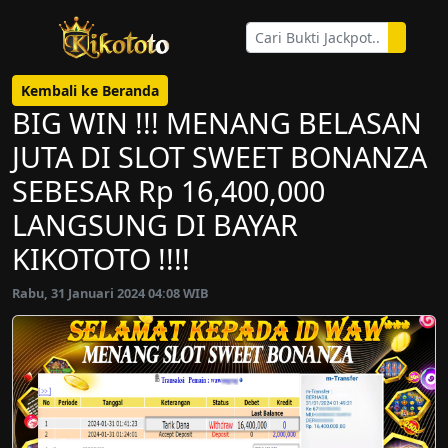
Kembali ke Beranda
BIG WIN !!! MENANG BELASAN
JUTA DI SLOT SWEET BONANZA
SEBESAR Rp 16,400,000
LANGSUNG DI BAYAR
KIKOTOTO !!!!
Rabu, 31 Januari 2024 04:08 WIB