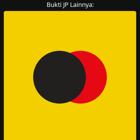
Bukti JP Lainnya: