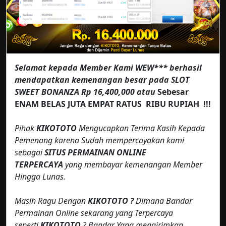
Selamat kepada Member Kami WEW*** berhasil
mendapatkan kemenangan besar pada SLOT
SWEET BONANZA
Rp 16,400,000
atau
Sebesar
ENAM BELAS
JUTA EMPAT
RATUS RIBU RUPIAH !!!
Pihak
KIKOTOTO
Mengucapkan Terima Kasih Kepada
Pemenang karena Sudah mempercayakan kami
sebagai
SITUS PERMAINAN ONLINE
TERPERCAYA
yang membayar kemenangan Member
Hingga Lunas.
Masih Ragu Dengan
KIKOTOTO ?
Dimana Bandar
Permainan Online sekarang yang Terpercaya
seperti
KIKOTOTO
? Bandar Yang mengirimkan