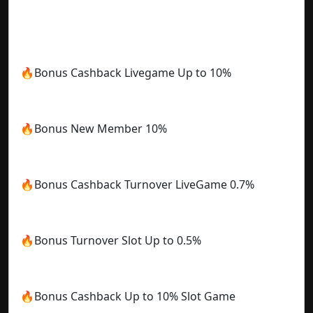
🔥Bonus Cashback Livegame Up to 10%
🔥Bonus New Member 10%
🔥Bonus Cashback Turnover LiveGame 0.7%
🔥Bonus Turnover Slot Up to 0.5%
🔥Bonus Cashback Up to 10% Slot Game