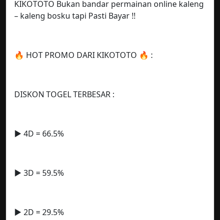
KIKOTOTO Bukan bandar permainan online kaleng
– kaleng bosku tapi Pasti Bayar !!
🔥 HOT PROMO DARI KIKOTOTO 🔥 :
DISKON TOGEL TERBESAR :
▶️ 4D = 66.5%
▶️ 3D = 59.5%
▶️ 2D = 29.5%