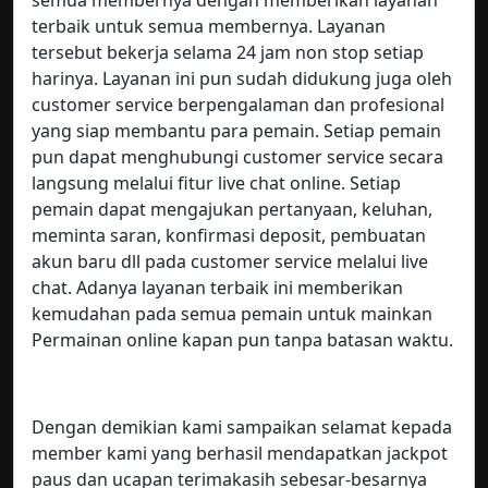
semua membernya dengan memberikan layanan
terbaik untuk semua membernya. Layanan
tersebut bekerja selama 24 jam non stop setiap
harinya. Layanan ini pun sudah didukung juga oleh
customer service berpengalaman dan profesional
yang siap membantu para pemain. Setiap pemain
pun dapat menghubungi customer service secara
langsung melalui fitur live chat online. Setiap
pemain dapat mengajukan pertanyaan, keluhan,
meminta saran, konfirmasi deposit, pembuatan
akun baru dll pada customer service melalui live
chat. Adanya layanan terbaik ini memberikan
kemudahan pada semua pemain untuk mainkan
Permainan online kapan pun tanpa batasan waktu.
Dengan demikian kami sampaikan selamat kepada
member kami yang berhasil mendapatkan jackpot
paus dan ucapan terimakasih sebesar-besarnya