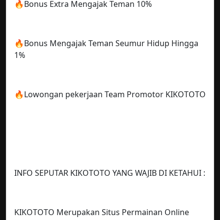
🔥Bonus Extra Mengajak Teman 10%
🔥Bonus Mengajak Teman Seumur Hidup Hingga
1%
🔥Lowongan pekerjaan Team Promotor KIKOTOTO
INFO SEPUTAR KIKOTOTO YANG WAJIB DI KETAHUI :
KIKOTOTO Merupakan Situs Permainan Online