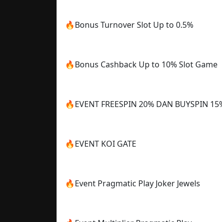
🔥Bonus Turnover Slot Up to 0.5%
🔥Bonus Cashback Up to 10% Slot Game
🔥EVENT FREESPIN 20% DAN BUYSPIN 15
🔥EVENT KOI GATE
🔥Event Pragmatic Play Joker Jewels