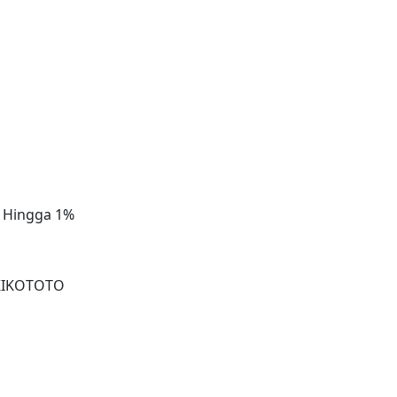
 Hingga 1%
 KIKOTOTO