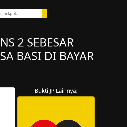
NS 2 SEBESAR
SA BASI DI BAYAR
Bukti JP Lainnya: