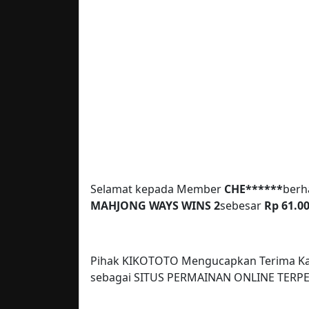
Selamat kepada Member
CHE******
berh
MAHJONG WAYS WINS 2
sebesar
Rp 61.0
Pihak KIKOTOTO Mengucapkan Terima K
sebagai SITUS PERMAINAN ONLINE TERP