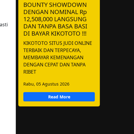
BOUNTY SHOWDOWN
DENGAN NOMINAL Rp
12,508,000 LANGSUNG
asti
DAN TANPA BASA BASI
DI BAYAR KIKOTOTO !!!
KIKOTOTO SITUS JUDI ONLINE
TERBAIK DAN TERPECAYA,
MEMBAYAR KEMENANGAN
DENGAN CEPAT DAN TANPA
RIBET
Rabu, 05 Agustus 2026
Read More