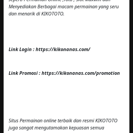
Menyediakan Berbagai macam permainan yang seru
dan menarik di KIKOTOTO.
Link Login : https://kikonanas.com/
Link Promosi : https://kikonanas.com/promotion
Situs Permainan online terbaik dan resmi KIKOTOTO
juga sangat mengutamakan kepuasan semua