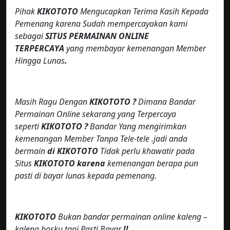
Pihak
KIKOTOTO
Mengucapkan Terima Kasih Kepada
Pemenang karena Sudah mempercayakan kami
sebagai
SITUS PERMAINAN ONLINE
TERPERCAYA
yang membayar kemenangan Member
Hingga Lunas
.
Masih Ragu Dengan
KIKOTOTO ?
Dimana Bandar
Permainan Online sekarang yang Terpercaya
seperti
KIKOTOTO ?
Bandar Yang mengirimkan
kemenangan Member Tanpa Tele-tele .jadi anda
bermain
di KIKOTOTO
Tidak perlu khawatir pada
Situs
KIKOTOTO karena
kemenangan berapa pun
pasti di bayar lunas kepada pemenang.
KIKOTOTO
Bukan bandar permainan online kaleng –
kaleng bosku tapi Pasti Bayar
!!