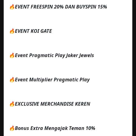
🔥EVENT FREESPIN 20% DAN BUYSPIN 15%
🔥EVENT KOI GATE
🔥Event Pragmatic Play Joker Jewels
🔥Event Multiplier Pragmatic Play
🔥EXCLUSIVE MERCHANDISE KEREN
🔥Bonus Extra Mengajak Teman 10%