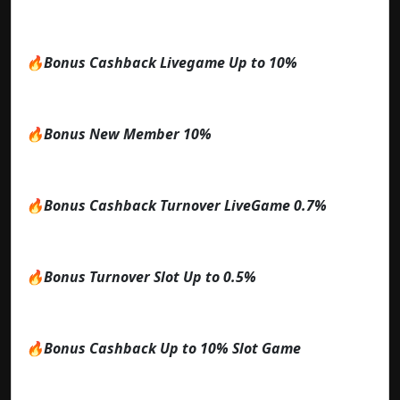
🔥
Bonus Cashback Livegame Up to 10%
🔥Bonus New Member 10%
🔥Bonus Cashback Turnover LiveGame 0.7%
🔥Bonus Turnover Slot Up to 0.5%
🔥Bonus Cashback Up to 10% Slot Game