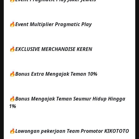
🔥Event Multiplier Pragmatic Play
🔥EXCLUSIVE MERCHANDISE KEREN
🔥Bonus Extra Mengajak Teman 10%
🔥Bonus Mengajak Teman Seumur Hidup Hingga
1%
🔥Lowongan pekerjaan Team Promotor KIKOTOTO