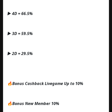
▶️ 4D = 66.5%
▶️ 3D = 59.5%
▶️ 2D = 29.5%
🔥
Bonus Cashback Livegame Up to 10%
🔥Bonus New Member 10%