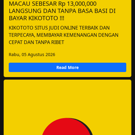
MACAU SEBESAR Rp 13,000,000
LANGSUNG DAN TANPA BASA BASI DI
BAYAR KIKOTOTO !!!
KIKOTOTO SITUS JUDI ONLINE TERBAIK DAN
TERPECAYA, MEMBAYAR KEMENANGAN DENGAN
CEPAT DAN TANPA RIBET
Rabu, 05 Agustus 2026
Read More