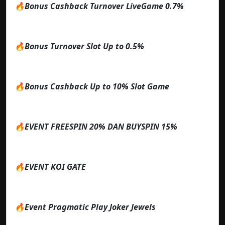
🔥Bonus Cashback Turnover LiveGame 0.7%
🔥Bonus Turnover Slot Up to 0.5%
🔥Bonus Cashback Up to 10% Slot Game
🔥EVENT FREESPIN 20% DAN BUYSPIN 15%
🔥EVENT KOI GATE
🔥Event Pragmatic Play Joker Jewels