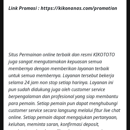
Link Promosi : https://kikonanas.com/promotion
Situs Permainan online terbaik dan resmi KIKOTOTO
juga sangat mengutamakan kepuasan semua
membernya dengan memberikan layanan terbaik
untuk semua membernya. Layanan tersebut bekerja
selama 24 jam non stop setiap harinya. Layanan ini
pun sudah didukung juga oleh customer service
berpengalaman dan profesional yang siap membantu
para pemain. Setiap pemain pun dapat menghubungi
customer service secara langsung melalui fitur live chat
online. Setiap pemain dapat mengajukan pertanyaan,
keluhan, meminta saran, konfirmasi deposit,