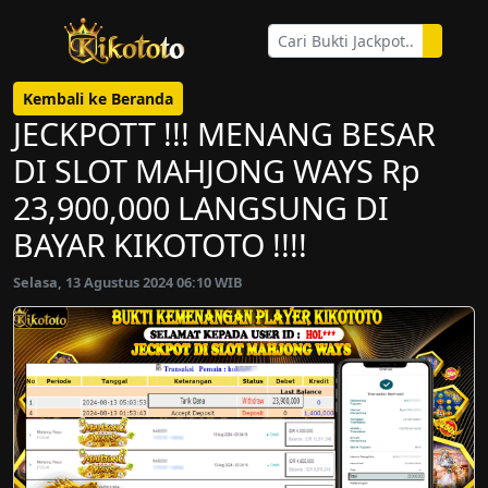
Kembali ke Beranda
JECKPOTT !!! MENANG BESAR
DI SLOT MAHJONG WAYS Rp
23,900,000 LANGSUNG DI
BAYAR KIKOTOTO !!!!
Selasa, 13 Agustus 2024 06:10 WIB