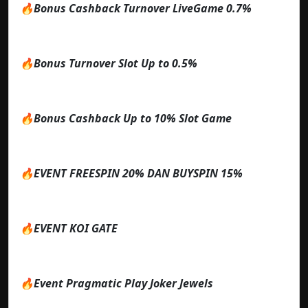
🔥Bonus Cashback Turnover LiveGame 0.7%
🔥Bonus Turnover Slot Up to 0.5%
🔥Bonus Cashback Up to 10% Slot Game
🔥EVENT FREESPIN 20% DAN BUYSPIN 15%
🔥EVENT KOI GATE
🔥Event Pragmatic Play Joker Jewels