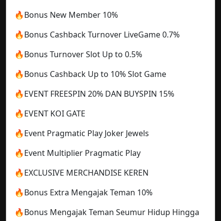
🔥Bonus New Member 10%
🔥Bonus Cashback Turnover LiveGame 0.7%
🔥Bonus Turnover Slot Up to 0.5%
🔥Bonus Cashback Up to 10% Slot Game
🔥EVENT FREESPIN 20% DAN BUYSPIN 15%
🔥EVENT KOI GATE
🔥Event Pragmatic Play Joker Jewels
🔥Event Multiplier Pragmatic Play
🔥EXCLUSIVE MERCHANDISE KEREN
🔥Bonus Extra Mengajak Teman 10%
🔥Bonus Mengajak Teman Seumur Hidup Hingga