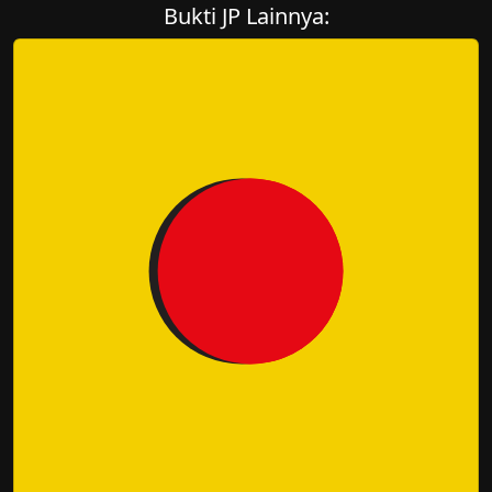
Bukti JP Lainnya: