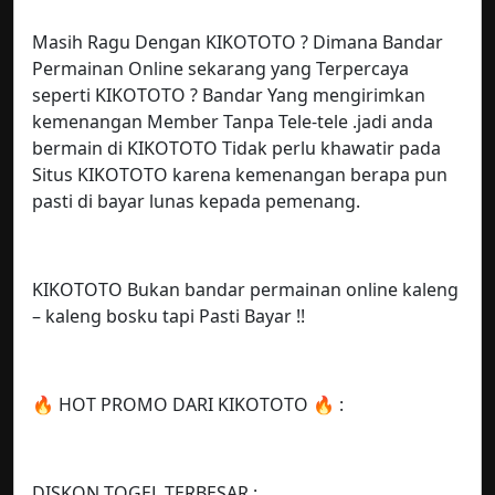
Masih Ragu Dengan KIKOTOTO ? Dimana Bandar
Permainan Online sekarang yang Terpercaya
seperti KIKOTOTO ? Bandar Yang mengirimkan
kemenangan Member Tanpa Tele-tele .jadi anda
bermain di KIKOTOTO Tidak perlu khawatir pada
Situs KIKOTOTO karena kemenangan berapa pun
pasti di bayar lunas kepada pemenang.
KIKOTOTO Bukan bandar permainan online kaleng
– kaleng bosku tapi Pasti Bayar !!
🔥 HOT PROMO DARI KIKOTOTO 🔥 :
DISKON TOGEL TERBESAR :