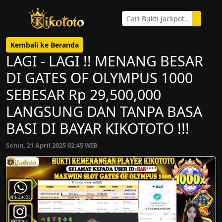
Kembali ke Beranda
LAGI - LAGI !! MENANG BESAR
DI GATES OF OLYMPUS 1000
SEBESAR Rp 29,500,000
LANGSUNG DAN TANPA BASA
BASI DI BAYAR KIKOTOTO !!!
Senin, 21 April 2025 02:45 WIB