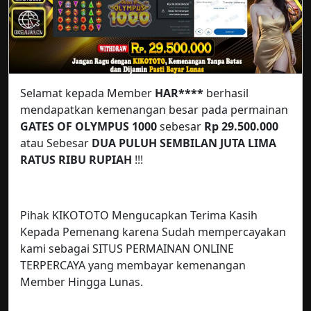
Selamat kepada Member
HAR****
berhasil
mendapatkan kemenangan besar pada permainan
GATES OF OLYMPUS 1000
sebesar
Rp 29.500.000
atau Sebesar
DUA PULUH SEMBILAN JUTA LIMA
RATUS RIBU RUPIAH
!!!
Pihak KIKOTOTO Mengucapkan Terima Kasih
Kepada Pemenang karena Sudah mempercayakan
kami sebagai SITUS PERMAINAN ONLINE
TERPERCAYA yang membayar kemenangan
Member Hingga Lunas.