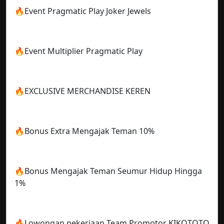
🔥Event Pragmatic Play Joker Jewels
🔥Event Multiplier Pragmatic Play
🔥EXCLUSIVE MERCHANDISE KEREN
🔥Bonus Extra Mengajak Teman 10%
🔥Bonus Mengajak Teman Seumur Hidup Hingga
1%
🔥Lowongan pekerjaan Team Promotor KIKOTOTO