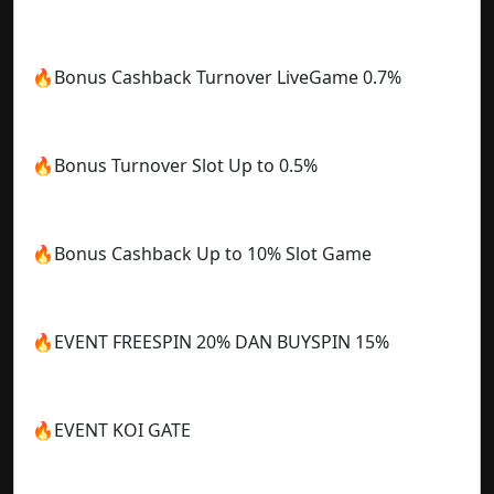
🔥Bonus Cashback Turnover LiveGame 0.7%
🔥Bonus Turnover Slot Up to 0.5%
🔥Bonus Cashback Up to 10% Slot Game
🔥EVENT FREESPIN 20% DAN BUYSPIN 15%
🔥EVENT KOI GATE