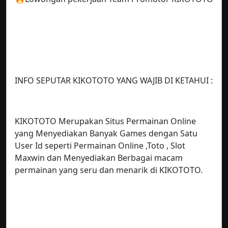
INFO SEPUTAR KIKOTOTO YANG WAJIB DI KETAHUI :
KIKOTOTO Merupakan Situs Permainan Online
yang Menyediakan Banyak Games dengan Satu
User Id seperti Permainan Online ,Toto , Slot
Maxwin dan Menyediakan Berbagai macam
permainan yang seru dan menarik di KIKOTOTO.