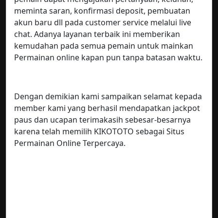
meminta saran, konfirmasi deposit, pembuatan
akun baru dll pada customer service melalui live
chat. Adanya layanan terbaik ini memberikan
kemudahan pada semua pemain untuk mainkan
Permainan online kapan pun tanpa batasan waktu.
Dengan demikian kami sampaikan selamat kepada
member kami yang berhasil mendapatkan jackpot
paus dan ucapan terimakasih sebesar-besarnya
karena telah memilih KIKOTOTO sebagai Situs
Permainan Online Terpercaya.