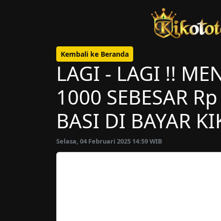
Kembali ke Beranda
LAGI - LAGI !! 
1000 SEBESAR Rp
BASI DI BAYAR KI
Selasa, 04 Februari 2025 14:59 WIB