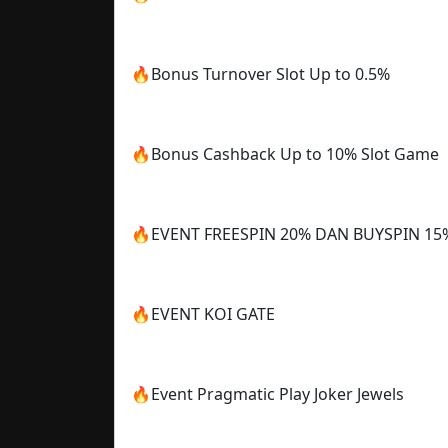
🔥Bonus Turnover Slot Up to 0.5%
🔥Bonus Cashback Up to 10% Slot Game
🔥EVENT FREESPIN 20% DAN BUYSPIN 15
🔥EVENT KOI GATE
🔥Event Pragmatic Play Joker Jewels