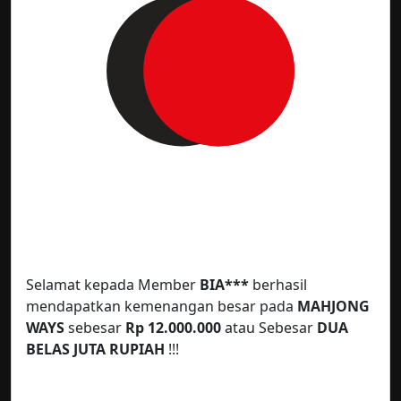
Selamat kepada Member
BIA***
berhasil
mendapatkan kemenangan besar pada
MAHJONG
WAYS
sebesar
Rp 12.000.000
atau Sebesar
DUA
BELAS JUTA RUPIAH
!!!