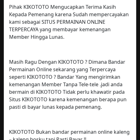
Pihak KIKOTOTO Mengucapkan Terima Kasih
Kepada Pemenang karena Sudah mempercayakan
kami sebagai SITUS PERMAINAN ONLINE
TERPERCAYA yang membayar kemenangan
Member Hingga Lunas.
Masih Ragu Dengan KIKOTOTO ? Dimana Bandar
Permainan Online sekarang yang Terpercaya
seperti KIKOTOTO ? Bandar Yang mengirimkan
kemenangan Member Tanpa Tele-tele .jadi anda
bermain di KIKOTOTO Tidak perlu khawatir pada
Situs KIKOTOTO karena kemenangan berapa pun
pasti di bayar lunas kepada pemenang.
KIKOTOTO Bukan bandar permainan online kaleng
– kaleng bosku tapi Pasti Bayar !!