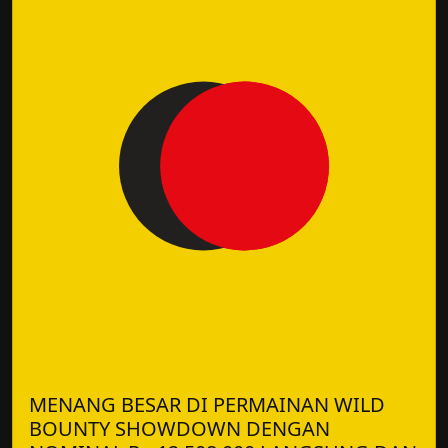
MENANG BESAR DI PERMAINAN WILD
BOUNTY SHOWDOWN DENGAN