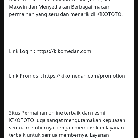
Maxwin dan Menyediakan Berbagai macam
permainan yang seru dan menarik di KIKOTOTO.
Link Login : https://kikomedan.com
Link Promosi : https://kikomedan.com/promotion
Situs Permainan online terbaik dan resmi
KIKOTOTO juga sangat mengutamakan kepuasan
semua membernya dengan memberikan layanan
terbaik untuk semua membernya. Layanan