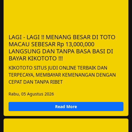
LAGI - LAGI !! MENANG BESAR DI TOTO
MACAU SEBESAR Rp 13,000,000
LANGSUNG DAN TANPA BASA BASI DI
BAYAR KIKOTOTO !!!
KIKOTOTO SITUS JUDI ONLINE TERBAIK DAN
TERPECAYA, MEMBAYAR KEMENANGAN DENGAN
CEPAT DAN TANPA RIBET
Rabu, 05 Agustus 2026
Read More