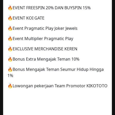
🔥EVENT FREESPIN 20% DAN BUYSPIN 15%
🔥EVENT KOI GATE
🔥Event Pragmatic Play Joker Jewels
🔥Event Multiplier Pragmatic Play
🔥EXCLUSIVE MERCHANDISE KEREN
🔥Bonus Extra Mengajak Teman 10%
🔥Bonus Mengajak Teman Seumur Hidup Hingga
1%
🔥Lowongan pekerjaan Team Promotor KIKOTOTO