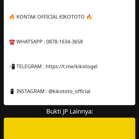
🔥 KONTAK OFFICIAL KIKOTOTO 🔥
☎️ WHATSAPP : 0878-1634-3658
📲 TELEGRAM : https://t.me/kikotogel
📱 INSTAGRAM : @kikototo_official
Bukti JP Lainnya: