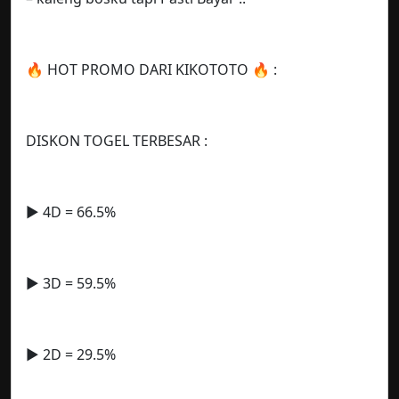
🔥 HOT PROMO DARI KIKOTOTO 🔥 :
DISKON TOGEL TERBESAR :
▶️ 4D = 66.5%
▶️ 3D = 59.5%
▶️ 2D = 29.5%