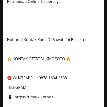
Permainan Online Terpercaya.
Hubungi Kontak Kami Di Bawah Ini Bossku :
🔥 KONTAK OFFICIAL KIKOTOTO 🔥
☎️ WHATSAPP 1 : 0878-1634-3658
TELEGRAM :
📲 : https://t.me/kikotogel