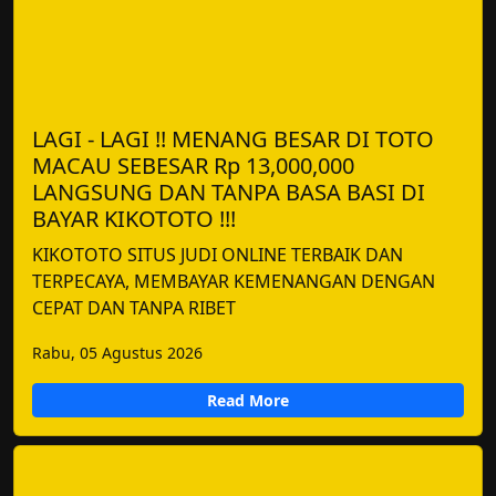
LAGI - LAGI !! MENANG BESAR DI TOTO
MACAU SEBESAR Rp 13,000,000
LANGSUNG DAN TANPA BASA BASI DI
BAYAR KIKOTOTO !!!
KIKOTOTO SITUS JUDI ONLINE TERBAIK DAN
TERPECAYA, MEMBAYAR KEMENANGAN DENGAN
CEPAT DAN TANPA RIBET
Rabu, 05 Agustus 2026
Read More