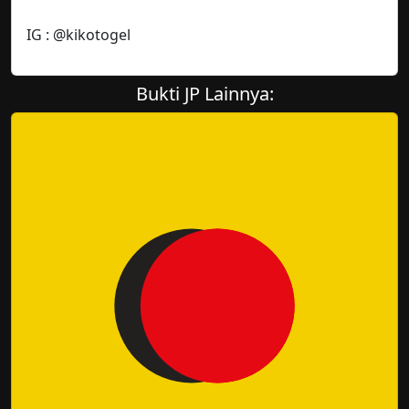
IG : @kikotogel
Bukti JP Lainnya: