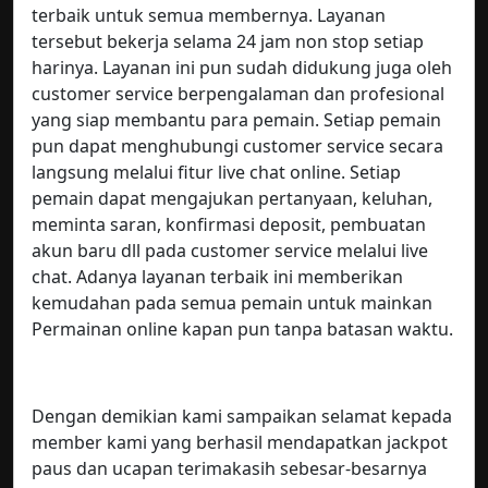
terbaik untuk semua membernya. Layanan
tersebut bekerja selama 24 jam non stop setiap
harinya. Layanan ini pun sudah didukung juga oleh
customer service berpengalaman dan profesional
yang siap membantu para pemain. Setiap pemain
pun dapat menghubungi customer service secara
langsung melalui fitur live chat online. Setiap
pemain dapat mengajukan pertanyaan, keluhan,
meminta saran, konfirmasi deposit, pembuatan
akun baru dll pada customer service melalui live
chat. Adanya layanan terbaik ini memberikan
kemudahan pada semua pemain untuk mainkan
Permainan online kapan pun tanpa batasan waktu.
Dengan demikian kami sampaikan selamat kepada
member kami yang berhasil mendapatkan jackpot
paus dan ucapan terimakasih sebesar-besarnya