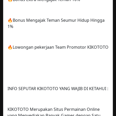
🔥Bonus Mengajak Teman Seumur Hidup Hingga
1%
🔥Lowongan pekerjaan Team Promotor KIKOTOTO
INFO SEPUTAR KIKOTOTO YANG WAJIB DI KETAHUI :
KIKOTOTO Merupakan Situs Permainan Online
yang Menyediakan Banyak Games dengan Satu