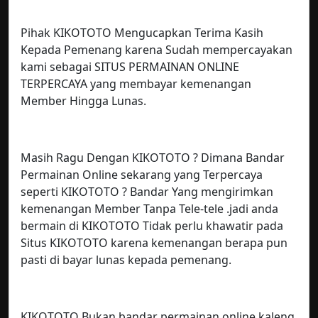
Pihak KIKOTOTO Mengucapkan Terima Kasih
Kepada Pemenang karena Sudah mempercayakan
kami sebagai SITUS PERMAINAN ONLINE
TERPERCAYA yang membayar kemenangan
Member Hingga Lunas.
Masih Ragu Dengan KIKOTOTO ? Dimana Bandar
Permainan Online sekarang yang Terpercaya
seperti KIKOTOTO ? Bandar Yang mengirimkan
kemenangan Member Tanpa Tele-tele .jadi anda
bermain di KIKOTOTO Tidak perlu khawatir pada
Situs KIKOTOTO karena kemenangan berapa pun
pasti di bayar lunas kepada pemenang.
KIKOTOTO Bukan bandar permainan online kaleng