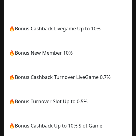
🔥Bonus Cashback Livegame Up to 10%
🔥Bonus New Member 10%
🔥Bonus Cashback Turnover LiveGame 0.7%
🔥Bonus Turnover Slot Up to 0.5%
🔥Bonus Cashback Up to 10% Slot Game