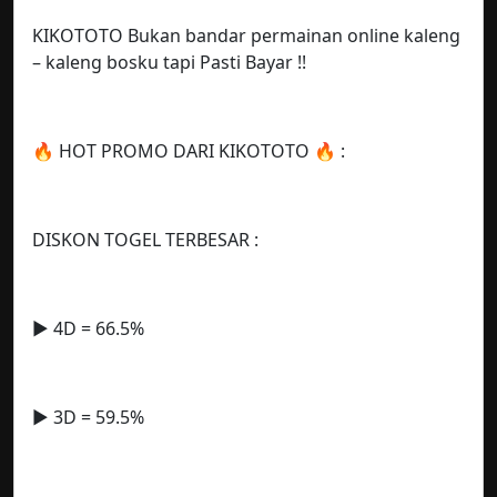
KIKOTOTO Bukan bandar permainan online kaleng
– kaleng bosku tapi Pasti Bayar !!
🔥 HOT PROMO DARI KIKOTOTO 🔥 :
DISKON TOGEL TERBESAR :
▶️ 4D = 66.5%
▶️ 3D = 59.5%