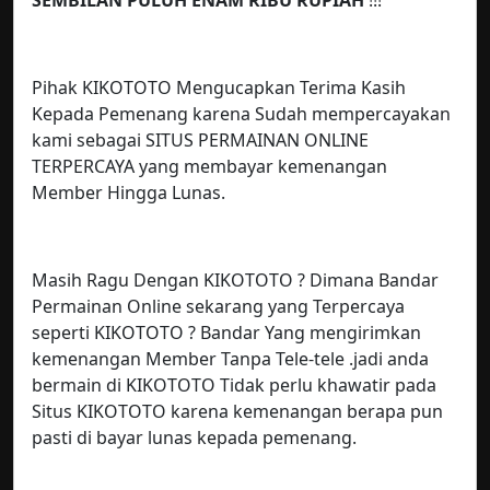
SEMBILAN PULUH ENAM RIBU RUPIAH
!!!
Pihak KIKOTOTO Mengucapkan Terima Kasih
Kepada Pemenang karena Sudah mempercayakan
kami sebagai SITUS PERMAINAN ONLINE
TERPERCAYA yang membayar kemenangan
Member Hingga Lunas.
Masih Ragu Dengan KIKOTOTO ? Dimana Bandar
Permainan Online sekarang yang Terpercaya
seperti KIKOTOTO ? Bandar Yang mengirimkan
kemenangan Member Tanpa Tele-tele .jadi anda
bermain di KIKOTOTO Tidak perlu khawatir pada
Situs KIKOTOTO karena kemenangan berapa pun
pasti di bayar lunas kepada pemenang.