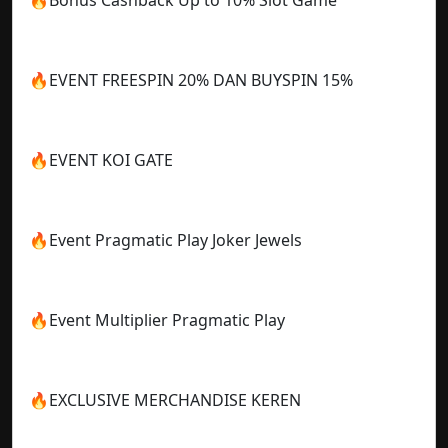
🔥Bonus Cashback Up to 10% Slot Game
🔥EVENT FREESPIN 20% DAN BUYSPIN 15%
🔥EVENT KOI GATE
🔥Event Pragmatic Play Joker Jewels
🔥Event Multiplier Pragmatic Play
🔥EXCLUSIVE MERCHANDISE KEREN