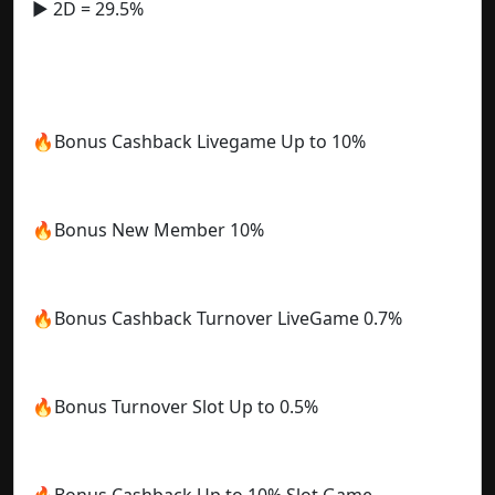
▶️ 2D = 29.5%
🔥Bonus Cashback Livegame Up to 10%
🔥Bonus New Member 10%
🔥Bonus Cashback Turnover LiveGame 0.7%
🔥Bonus Turnover Slot Up to 0.5%