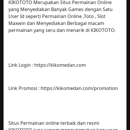
KIKOTOTO Merupakan Situs Permainan Online
yang Menyediakan Banyak Games dengan Satu
User Id seperti Permainan Online ,Toto , Slot
Maxwin dan Menyediakan Berbagai macam
permainan yang seru dan menarik di KIKOTOTO.
Link Login : https://kikomedan.com
Link Promosi : https://kikomedan.com/promotion
Situs Permainan online terbaik dan resmi