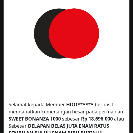
Selamat kepada Member
HOO******
berhasil
mendapatkan kemenangan besar pada permainan
SWEET BONANZA 1000
sebesar
Rp 18.696.000
atau
Sebesar
DELAPAN BELAS JUTA ENAM RATUS