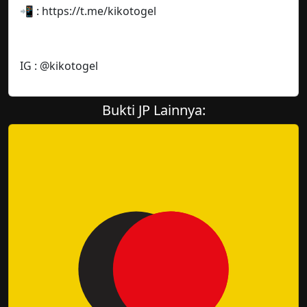
📲 : https://t.me/kikotogel
IG : @kikotogel
Bukti JP Lainnya: