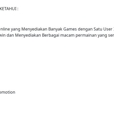
KETAHUI :
line yang Menyediakan Banyak Games dengan Satu User 
Maxwin dan Menyediakan Berbagai macam permainan yang se
romotion