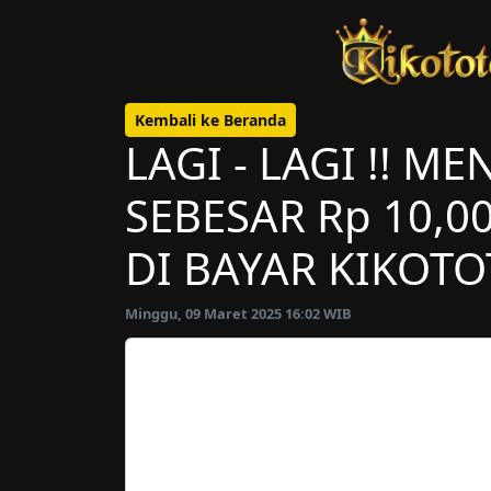
Kembali ke Beranda
LAGI - LAGI !! 
SEBESAR Rp 10,0
DI BAYAR KIKOTOT
Minggu, 09 Maret 2025 16:02 WIB