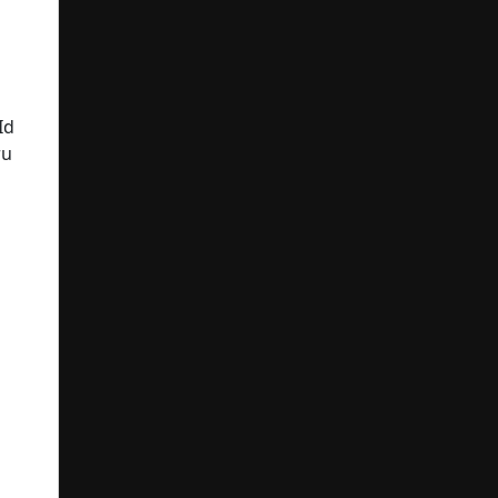
Id
ru