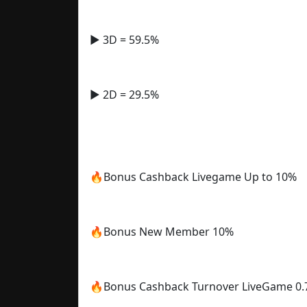
▶️ 3D = 59.5%
▶️ 2D = 29.5%
🔥Bonus Cashback Livegame Up to 10%
🔥Bonus New Member 10%
🔥Bonus Cashback Turnover LiveGame 0