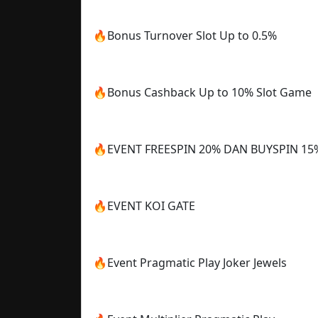
🔥Bonus Turnover Slot Up to 0.5%
🔥Bonus Cashback Up to 10% Slot Game
🔥EVENT FREESPIN 20% DAN BUYSPIN 15
🔥EVENT KOI GATE
🔥Event Pragmatic Play Joker Jewels