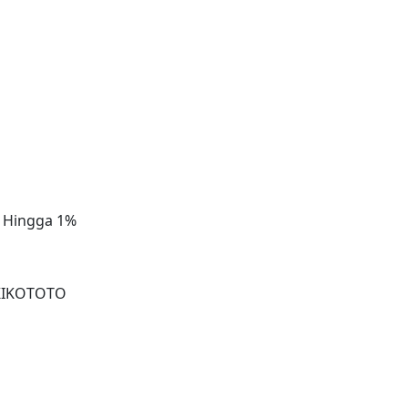
 Hingga 1%
 KIKOTOTO