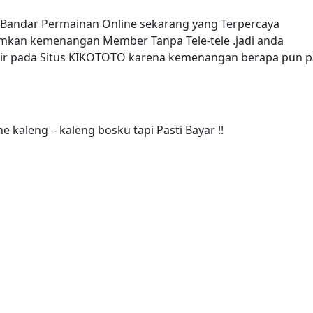
andar Permainan Online sekarang yang Terpercaya
mkan kemenangan Member Tanpa Tele-tele .jadi anda
ir pada Situs KIKOTOTO karena kemenangan berapa pun p
kaleng – kaleng bosku tapi Pasti Bayar !!