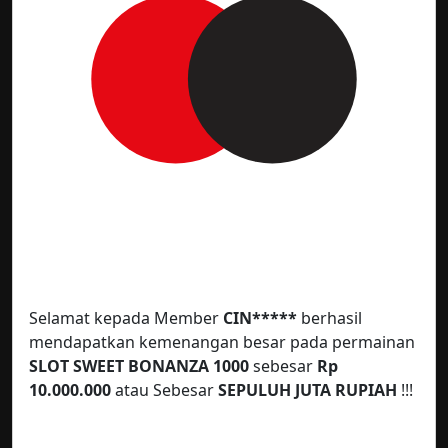
Selamat kepada Member
CIN*****
berhasil
mendapatkan kemenangan besar pada permainan
SLOT SWEET BONANZA 1000
sebesar
Rp
10.000.000
atau Sebesar
SEPULUH JUTA RUPIAH
!!!