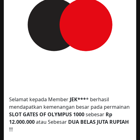
Selamat kepada Member
JEK***
*
berhasil
mendapatkan kemenangan besar pada permainan
SLOT GATES OF OLYMPUS 1000
sebesar
Rp
12.000.000
atau Sebesar
DUA BELAS JUTA RUPIAH
!!!