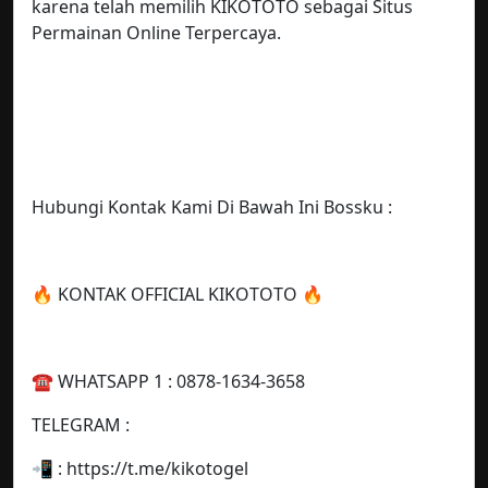
karena telah memilih KIKOTOTO sebagai Situs
Permainan Online Terpercaya.
Hubungi Kontak Kami Di Bawah Ini Bossku :
🔥 KONTAK OFFICIAL KIKOTOTO 🔥
☎️ WHATSAPP 1 : 0878-1634-3658
TELEGRAM :
📲 : https://t.me/kikotogel