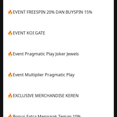
🔥EVENT FREESPIN 20% DAN BUYSPIN 15%
🔥EVENT KOI GATE
🔥Event Pragmatic Play Joker Jewels
🔥Event Multiplier Pragmatic Play
🔥EXCLUSIVE MERCHANDISE KEREN
🔥Bonus Extra Mengajak Teman 10%