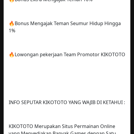
🔥Bonus Mengajak Teman Seumur Hidup Hingga
1%
🔥Lowongan pekerjaan Team Promotor KIKOTOTO
INFO SEPUTAR KIKOTOTO YANG WAJIB DI KETAHUI :
KIKOTOTO Merupakan Situs Permainan Online
yang Menyediakan Banyak Games dengan Satu