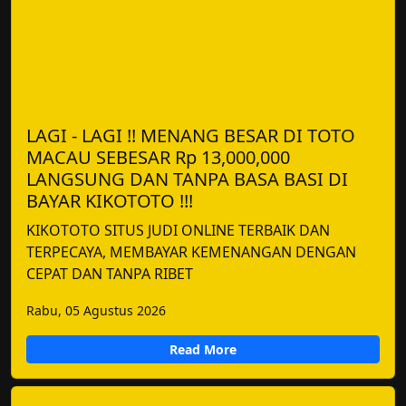
LAGI - LAGI !! MENANG BESAR DI TOTO
MACAU SEBESAR Rp 13,000,000
LANGSUNG DAN TANPA BASA BASI DI
BAYAR KIKOTOTO !!!
KIKOTOTO SITUS JUDI ONLINE TERBAIK DAN
TERPECAYA, MEMBAYAR KEMENANGAN DENGAN
CEPAT DAN TANPA RIBET
Rabu, 05 Agustus 2026
Read More