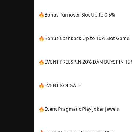
🔥Bonus Turnover Slot Up to 0.5%
🔥Bonus Cashback Up to 10% Slot Game
🔥EVENT FREESPIN 20% DAN BUYSPIN 15
🔥EVENT KOI GATE
🔥Event Pragmatic Play Joker Jewels