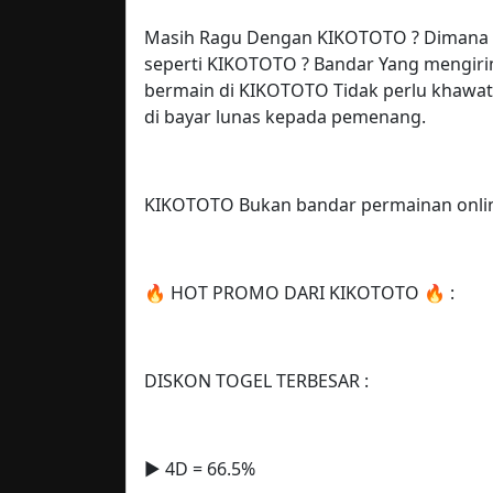
Masih Ragu Dengan KIKOTOTO ? Dimana B
seperti KIKOTOTO ? Bandar Yang mengiri
bermain di KIKOTOTO Tidak perlu khawat
di bayar lunas kepada pemenang.
KIKOTOTO Bukan bandar permainan online 
🔥 HOT PROMO DARI KIKOTOTO 🔥 :
DISKON TOGEL TERBESAR :
▶️ 4D = 66.5%