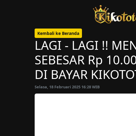
Kembali ke Beranda
LAGI - LAGI !! 
SEBESAR Rp 10.0
DI BAYAR KIKOTOT
Selasa, 18 Februari 2025 16:28 WIB