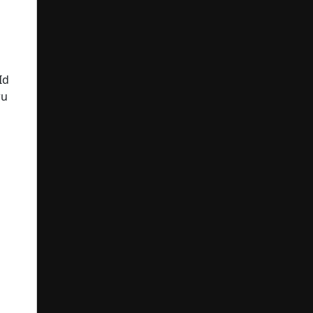
Id
ru