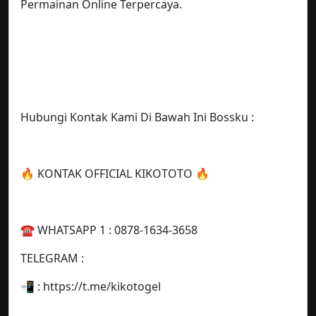
Permainan Online Terpercaya.
Hubungi Kontak Kami Di Bawah Ini Bossku :
🔥 KONTAK OFFICIAL KIKOTOTO 🔥
☎️ WHATSAPP 1 : 0878-1634-3658
TELEGRAM :
📲 : https://t.me/kikotogel