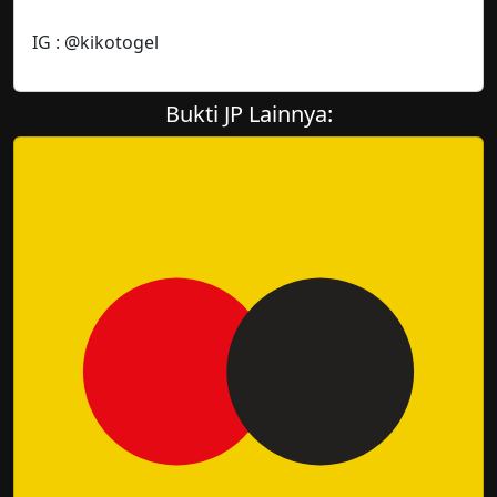
IG : @kikotogel
Bukti JP Lainnya: