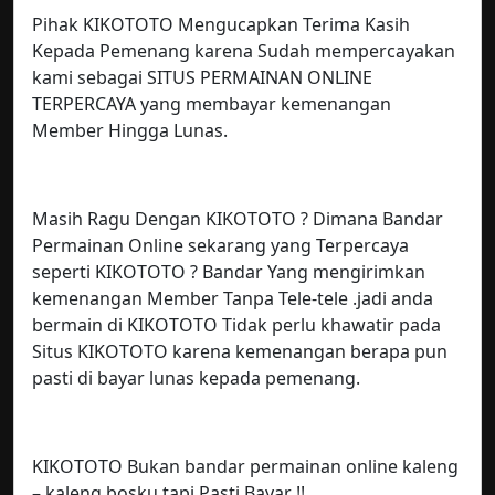
Pihak KIKOTOTO Mengucapkan Terima Kasih
Kepada Pemenang karena Sudah mempercayakan
kami sebagai SITUS PERMAINAN ONLINE
TERPERCAYA yang membayar kemenangan
Member Hingga Lunas.
Masih Ragu Dengan KIKOTOTO ? Dimana Bandar
Permainan Online sekarang yang Terpercaya
seperti KIKOTOTO ? Bandar Yang mengirimkan
kemenangan Member Tanpa Tele-tele .jadi anda
bermain di KIKOTOTO Tidak perlu khawatir pada
Situs KIKOTOTO karena kemenangan berapa pun
pasti di bayar lunas kepada pemenang.
KIKOTOTO Bukan bandar permainan online kaleng
– kaleng bosku tapi Pasti Bayar !!