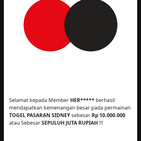
Selamat kepada Member
HER*****
berhasil
mendapatkan kemenangan besar pada permainan
TOGEL PASARAN SIDNEY
sebesar
Rp 10.000.000
atau Sebesar
SEPULUH JUTA RUPIAH
!!!