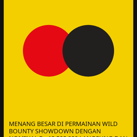
MENANG BESAR DI PERMAINAN WILD
BOUNTY SHOWDOWN DENGAN