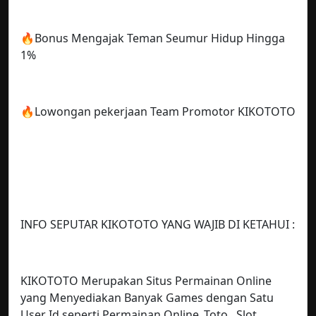
🔥Bonus Mengajak Teman Seumur Hidup Hingga
1%
🔥Lowongan pekerjaan Team Promotor KIKOTOTO
INFO SEPUTAR KIKOTOTO YANG WAJIB DI KETAHUI :
KIKOTOTO Merupakan Situs Permainan Online
yang Menyediakan Banyak Games dengan Satu
User Id seperti Permainan Online ,Toto , Slot