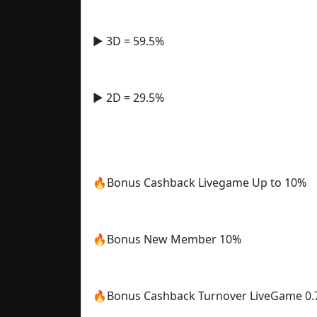
▶️ 3D = 59.5%
▶️ 2D = 29.5%
🔥Bonus Cashback Livegame Up to 10%
🔥Bonus New Member 10%
🔥Bonus Cashback Turnover LiveGame 0