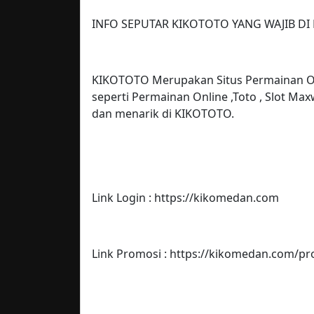
INFO SEPUTAR KIKOTOTO YANG WAJIB DI 
KIKOTOTO Merupakan Situs Permainan On
seperti Permainan Online ,Toto , Slot 
dan menarik di KIKOTOTO.
Link Login : https://kikomedan.com
Link Promosi : https://kikomedan.com/p