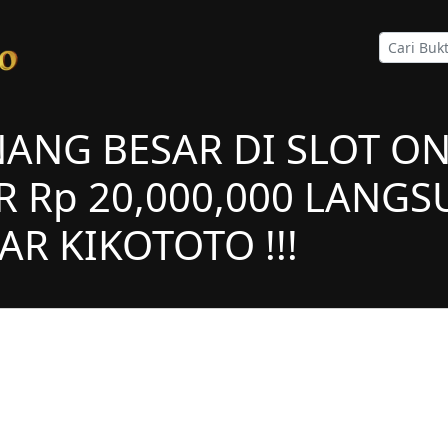
MENANG BESAR DI SLOT O
R Rp 20,000,000 LANG
AR KIKOTOTO !!!