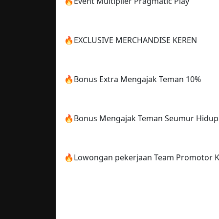
🔥Event Multiplier Pragmatic Play
🔥EXCLUSIVE MERCHANDISE KEREN
🔥Bonus Extra Mengajak Teman 10%
🔥Bonus Mengajak Teman Seumur Hidup
🔥Lowongan pekerjaan Team Promotor