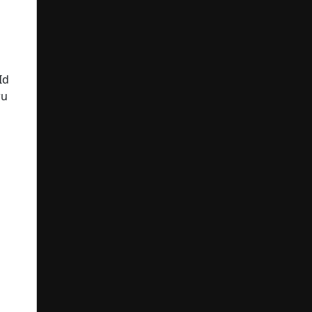
Id
ru