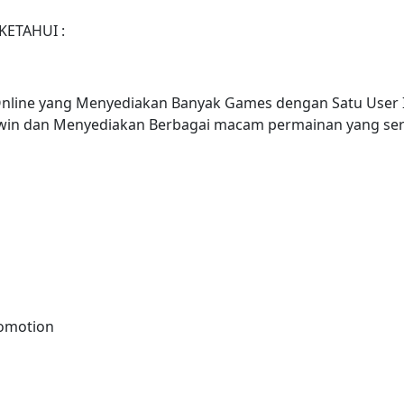
KETAHUI :
line yang Menyediakan Banyak Games dengan Satu User 
Maxwin dan Menyediakan Berbagai macam permainan yang se
romotion