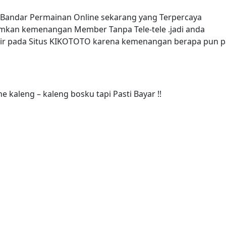
andar Permainan Online sekarang yang Terpercaya
mkan kemenangan Member Tanpa Tele-tele .jadi anda
ir pada Situs KIKOTOTO karena kemenangan berapa pun p
kaleng – kaleng bosku tapi Pasti Bayar !!