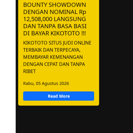
BOUNTY SHOWDOWN
DENGAN NOMINAL Rp
12,508,000 LANGSUNG
DAN TANPA BASA BASI
DI BAYAR KIKOTOTO !!!
KIKOTOTO SITUS JUDI ONLINE
TERBAIK DAN TERPECAYA,
MEMBAYAR KEMENANGAN
DENGAN CEPAT DAN TANPA
RIBET
Rabu, 05 Agustus 2026
Read More