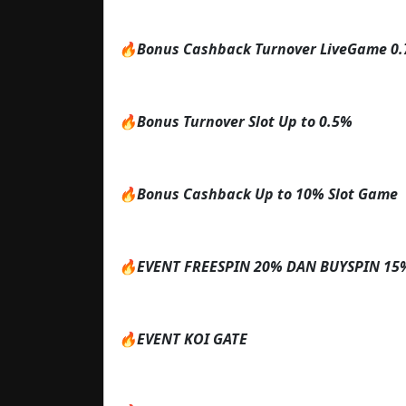
🔥Bonus Cashback Turnover LiveGame 0
🔥Bonus Turnover Slot Up to 0.5%
🔥Bonus Cashback Up to 10% Slot Game
🔥EVENT FREESPIN 20% DAN BUYSPIN 15
🔥EVENT KOI GATE