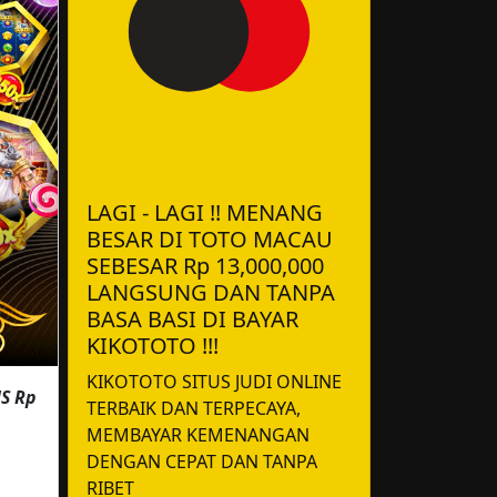
LAGI - LAGI !! MENANG
BESAR DI TOTO MACAU
SEBESAR Rp 13,000,000
LANGSUNG DAN TANPA
BASA BASI DI BAYAR
KIKOTOTO !!!
KIKOTOTO SITUS JUDI ONLINE
S Rp
TERBAIK DAN TERPECAYA,
MEMBAYAR KEMENANGAN
DENGAN CEPAT DAN TANPA
RIBET