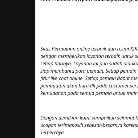
Situs Permainan online terbaik dan resmi
dengan memberikan layanan terbaik untuk s
setiap harinya. Layanan ini pun sudah diduk
siap membantu para pemain. Setiap pemain 
fitur live chat online. Setiap pemain dapat 
pembuatan akun baru dll pada customer servi
kemudahan pada semua pemain untuk maink
Dengan demikian kami sampaikan selamat k
ucapan terimakasih sebesar-besarnya karen
Terpercaya.