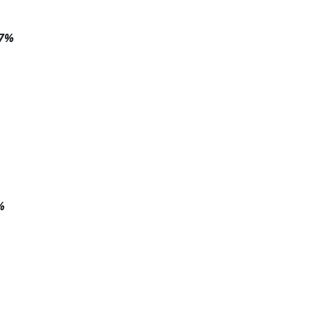
.7%
%