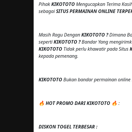
Pihak
KIKOTOTO
Mengucapkan Terima Kasi
sebagai
SITUS PERMAINAN ONLINE TERP
Masih Ragu Dengan
KIKOTOTO ?
Dimana Ba
seperti
KIKOTOTO ?
Bandar Yang mengirimk
KIKOTOTO
Tidak perlu khawatir pada Situs
K
kepada pemenang.
KIKOTOTO
Bukan bandar permainan online k
🔥 HOT PROMO DARI KIKOTOTO 🔥
:
DISKON TOGEL TERBESAR :