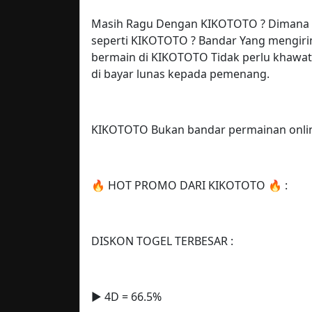
Masih Ragu Dengan KIKOTOTO ? Dimana B
seperti KIKOTOTO ? Bandar Yang mengiri
bermain di KIKOTOTO Tidak perlu khawat
di bayar lunas kepada pemenang.
KIKOTOTO Bukan bandar permainan online 
🔥 HOT PROMO DARI KIKOTOTO 🔥 :
DISKON TOGEL TERBESAR :
▶️ 4D = 66.5%