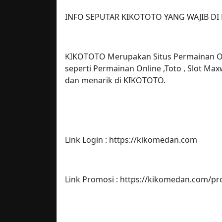
INFO SEPUTAR KIKOTOTO YANG WAJIB DI 
KIKOTOTO Merupakan Situs Permainan On
seperti Permainan Online ,Toto , Slot 
dan menarik di KIKOTOTO.
Link Login : https://kikomedan.com
Link Promosi : https://kikomedan.com/p