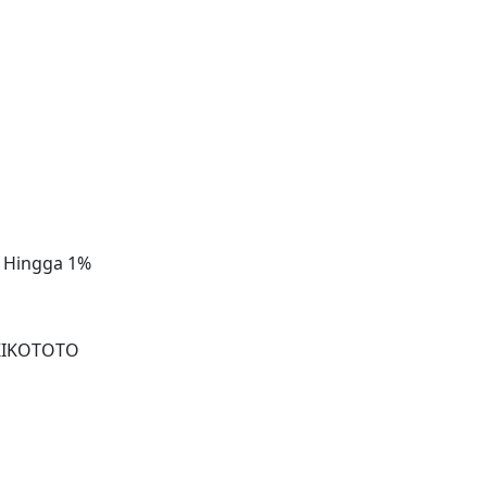
 Hingga 1%
 KIKOTOTO