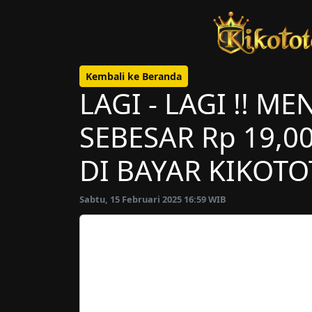
Kembali ke Beranda
LAGI - LAGI !! 
SEBESAR Rp 19,0
DI BAYAR KIKOTOT
Sabtu, 15 Februari 2025 16:59 WIB