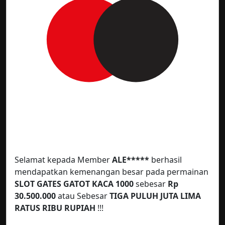
Selamat kepada Member
ALE*****
berhasil
mendapatkan kemenangan besar pada permainan
SLOT GATES GATOT KACA 1000
sebesar
Rp
30.500.000
atau Sebesar
TIGA PULUH JUTA LIMA
RATUS RIBU RUPIAH
!!!