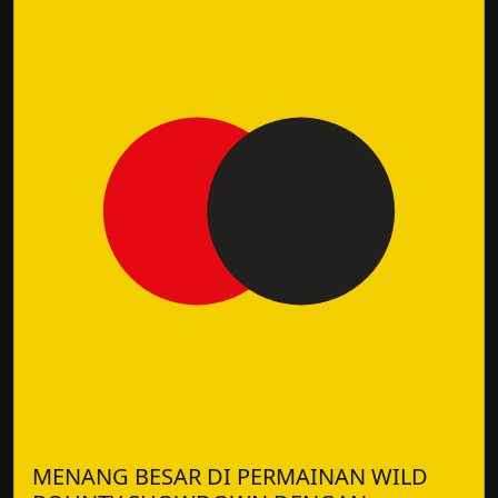
MENANG BESAR DI PERMAINAN WILD