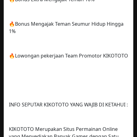
🔥Bonus Mengajak Teman Seumur Hidup Hingga
1%
🔥Lowongan pekerjaan Team Promotor KIKOTOTO
INFO SEPUTAR KIKOTOTO YANG WAJIB DI KETAHUI :
KIKOTOTO Merupakan Situs Permainan Online
yang Menyediakan Banyak Games dengan Satu