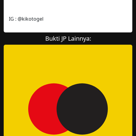
IG : @kikotogel
Bukti JP Lainnya: