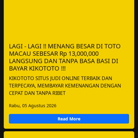
LAGI - LAGI !! MENANG BESAR DI TOTO
MACAU SEBESAR Rp 13,000,000
LANGSUNG DAN TANPA BASA BASI DI
BAYAR KIKOTOTO !!!
KIKOTOTO SITUS JUDI ONLINE TERBAIK DAN
TERPECAYA, MEMBAYAR KEMENANGAN DENGAN
CEPAT DAN TANPA RIBET
Rabu, 05 Agustus 2026
Read More