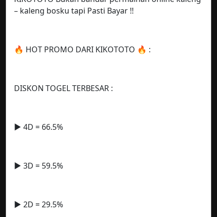
– kaleng bosku tapi Pasti Bayar !!
🔥 HOT PROMO DARI KIKOTOTO 🔥 :
DISKON TOGEL TERBESAR :
▶️ 4D = 66.5%
▶️ 3D = 59.5%
▶️ 2D = 29.5%