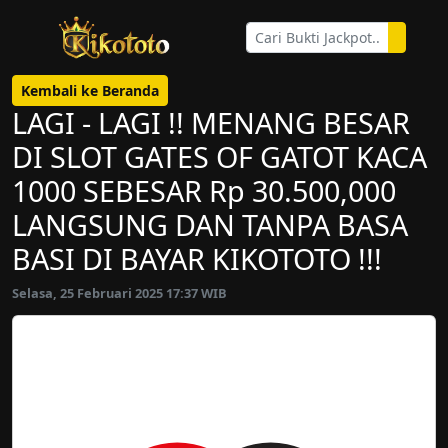
Kembali ke Beranda
LAGI - LAGI !! MENANG BESAR
DI SLOT GATES OF GATOT KACA
1000 SEBESAR Rp 30.500,000
LANGSUNG DAN TANPA BASA
BASI DI BAYAR KIKOTOTO !!!
Selasa, 25 Februari 2025 17:37 WIB