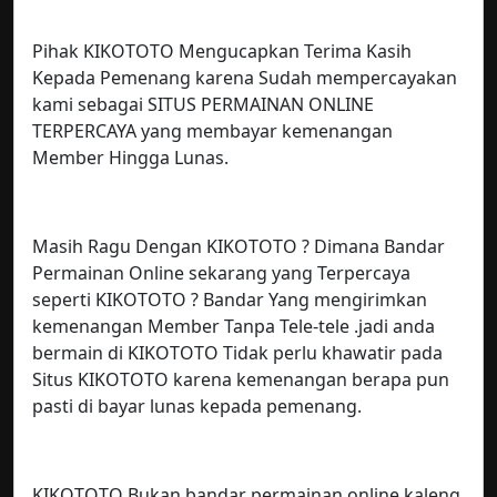
Pihak KIKOTOTO Mengucapkan Terima Kasih
Kepada Pemenang karena Sudah mempercayakan
kami sebagai SITUS PERMAINAN ONLINE
TERPERCAYA yang membayar kemenangan
Member Hingga Lunas.
Masih Ragu Dengan KIKOTOTO ? Dimana Bandar
Permainan Online sekarang yang Terpercaya
seperti KIKOTOTO ? Bandar Yang mengirimkan
kemenangan Member Tanpa Tele-tele .jadi anda
bermain di KIKOTOTO Tidak perlu khawatir pada
Situs KIKOTOTO karena kemenangan berapa pun
pasti di bayar lunas kepada pemenang.
KIKOTOTO Bukan bandar permainan online kaleng