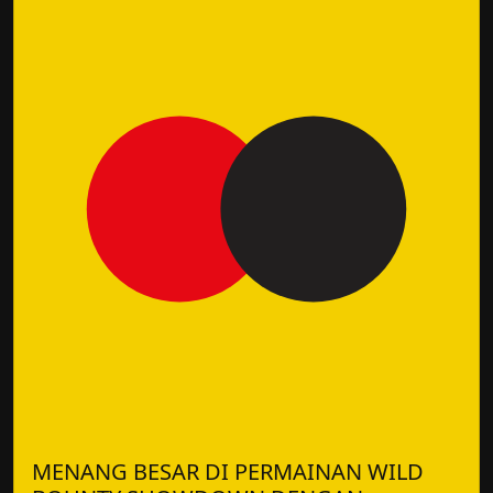
MENANG BESAR DI PERMAINAN WILD