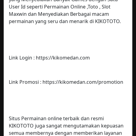
User Id seperti Permainan Online ,Toto , Slot
Maxwin dan Menyediakan Berbagai macam
permainan yang seru dan menarik di KIKOTOTO.
Link Login : https://kikomedan.com
Link Promosi : https://kikomedan.com/promotion
Situs Permainan online terbaik dan resmi
KIKOTOTO juga sangat mengutamakan kepuasan
semua membernya dengan memberikan layanan