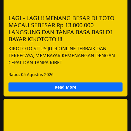
LAGI - LAGI !! MENANG BESAR DI TOTO
MACAU SEBESAR Rp 13,000,000
LANGSUNG DAN TANPA BASA BASI DI
BAYAR KIKOTOTO !!!
KIKOTOTO SITUS JUDI ONLINE TERBAIK DAN
TERPECAYA, MEMBAYAR KEMENANGAN DENGAN
CEPAT DAN TANPA RIBET
Rabu, 05 Agustus 2026
Read More