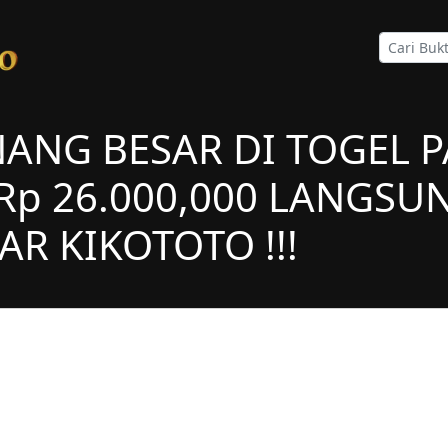
MENANG BESAR DI TOGEL
Rp 26.000,000 LANGSU
AR KIKOTOTO !!!