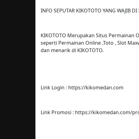
INFO SEPUTAR KIKOTOTO YANG WAJIB DI 
KIKOTOTO Merupakan Situs Permainan On
seperti Permainan Online ,Toto , Slot 
dan menarik di KIKOTOTO.
Link Login : https://kikomedan.com
Link Promosi : https://kikomedan.com/p