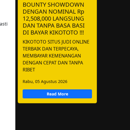
BOUNTY SHOWDOWN
DENGAN NOMINAL Rp
12,508,000 LANGSUNG
asti
DAN TANPA BASA BASI
DI BAYAR KIKOTOTO !!!
KIKOTOTO SITUS JUDI ONLINE
TERBAIK DAN TERPECAYA,
MEMBAYAR KEMENANGAN
DENGAN CEPAT DAN TANPA
RIBET
Rabu, 05 Agustus 2026
Read More