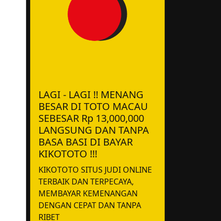
LAGI - LAGI !! MENANG
BESAR DI TOTO MACAU
SEBESAR Rp 13,000,000
LANGSUNG DAN TANPA
BASA BASI DI BAYAR
KIKOTOTO !!!
KIKOTOTO SITUS JUDI ONLINE
TERBAIK DAN TERPECAYA,
MEMBAYAR KEMENANGAN
DENGAN CEPAT DAN TANPA
RIBET