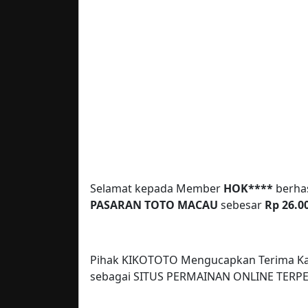
Selamat kepada Member
HOK****
berha
PASARAN TOTO MACAU
sebesar
Rp 26.0
Pihak KIKOTOTO Mengucapkan Terima K
sebagai SITUS PERMAINAN ONLINE TERP