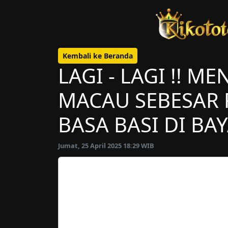
Kembali ke Beranda
LAGI - LAGI !! 
MACAU SEBESAR 
BASA BASI DI BAY
Jumat, 25 April 2025 18:29 WIB