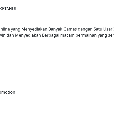
KETAHUI :
line yang Menyediakan Banyak Games dengan Satu User 
Maxwin dan Menyediakan Berbagai macam permainan yang se
romotion