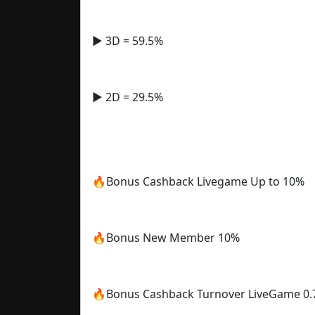
▶️ 3D = 59.5%
▶️ 2D = 29.5%
🔥Bonus Cashback Livegame Up to 10%
🔥Bonus New Member 10%
🔥Bonus Cashback Turnover LiveGame 0