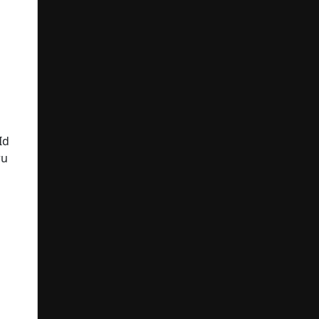
Id
ru