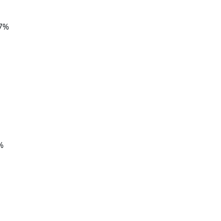
.7%
%