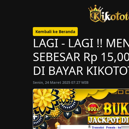
Kembali ke Beranda
LAGI - LAGI !! 
SEBESAR Rp 15,0
DI BAYAR KIKOTOT
Senin, 24 Maret 2025 07:27 WIB