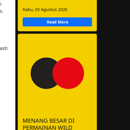
i
Rabu, 05 Agustus 2026
s.
Read More
asti
MENANG BESAR DI
PERMAINAN WILD