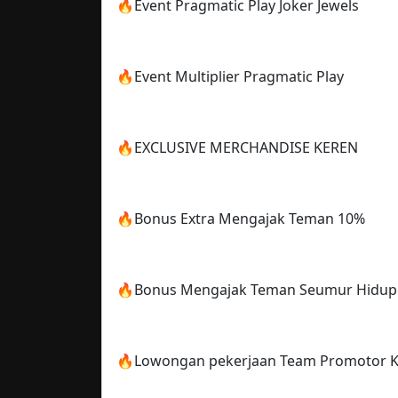
🔥Event Pragmatic Play Joker Jewels
🔥Event Multiplier Pragmatic Play
🔥EXCLUSIVE MERCHANDISE KEREN
🔥Bonus Extra Mengajak Teman 10%
🔥Bonus Mengajak Teman Seumur Hidup
🔥Lowongan pekerjaan Team Promotor