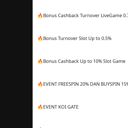
🔥Bonus Cashback Turnover LiveGame 0
🔥Bonus Turnover Slot Up to 0.5%
🔥Bonus Cashback Up to 10% Slot Game
🔥EVENT FREESPIN 20% DAN BUYSPIN 15
🔥EVENT KOI GATE