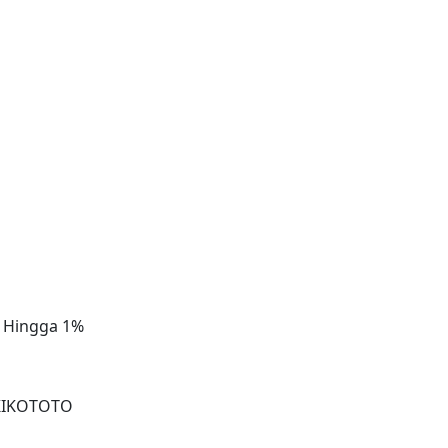
 Hingga 1%
 KIKOTOTO