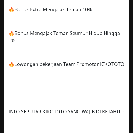
🔥Bonus Extra Mengajak Teman 10%
🔥Bonus Mengajak Teman Seumur Hidup Hingga
1%
🔥Lowongan pekerjaan Team Promotor KIKOTOTO
INFO SEPUTAR KIKOTOTO YANG WAJIB DI KETAHUI :