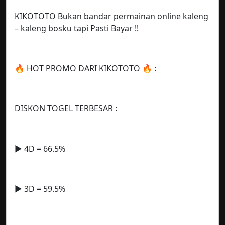
KIKOTOTO Bukan bandar permainan online kaleng
– kaleng bosku tapi Pasti Bayar !!
🔥 HOT PROMO DARI KIKOTOTO 🔥 :
DISKON TOGEL TERBESAR :
▶️ 4D = 66.5%
▶️ 3D = 59.5%