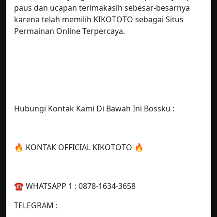
paus dan ucapan terimakasih sebesar-besarnya
karena telah memilih KIKOTOTO sebagai Situs
Permainan Online Terpercaya.
Hubungi Kontak Kami Di Bawah Ini Bossku :
🔥 KONTAK OFFICIAL KIKOTOTO 🔥
☎️ WHATSAPP 1 : 0878-1634-3658
TELEGRAM :