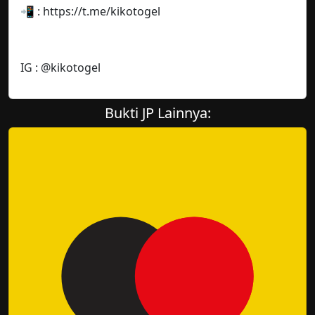
📲 : https://t.me/kikotogel
IG : @kikotogel
Bukti JP Lainnya: