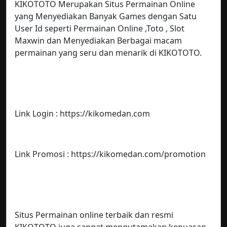
KIKOTOTO Merupakan Situs Permainan Online
yang Menyediakan Banyak Games dengan Satu
User Id seperti Permainan Online ,Toto , Slot
Maxwin dan Menyediakan Berbagai macam
permainan yang seru dan menarik di KIKOTOTO.
Link Login : https://kikomedan.com
Link Promosi : https://kikomedan.com/promotion
Situs Permainan online terbaik dan resmi