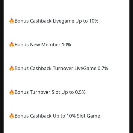
🔥Bonus Cashback Livegame Up to 10%
🔥Bonus New Member 10%
🔥Bonus Cashback Turnover LiveGame 0.7%
🔥Bonus Turnover Slot Up to 0.5%
🔥Bonus Cashback Up to 10% Slot Game