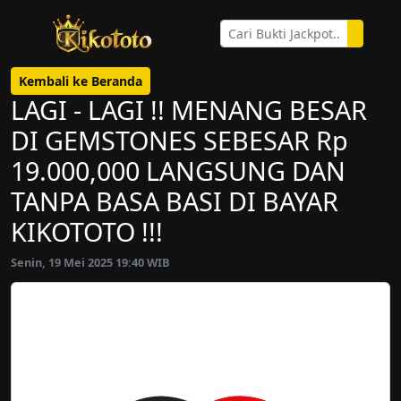
Kembali ke Beranda
LAGI - LAGI !! MENANG BESAR
DI GEMSTONES SEBESAR Rp
19.000,000 LANGSUNG DAN
TANPA BASA BASI DI BAYAR
KIKOTOTO !!!
Senin, 19 Mei 2025 19:40 WIB