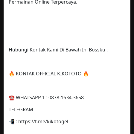
Permainan Online Terpercaya.
Hubungi Kontak Kami Di Bawah Ini Bossku :
🔥 KONTAK OFFICIAL KIKOTOTO 🔥
☎️ WHATSAPP 1 : 0878-1634-3658
TELEGRAM :
📲 : https://t.me/kikotogel