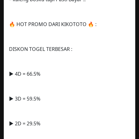
🔥 HOT PROMO DARI KIKOTOTO 🔥 :
DISKON TOGEL TERBESAR :
▶️ 4D = 66.5%
▶️ 3D = 59.5%
▶️ 2D = 29.5%