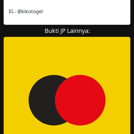
IG : @kikotogel
Bukti JP Lainnya: