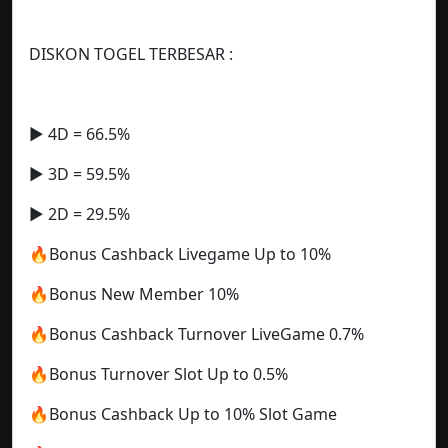
DISKON TOGEL TERBESAR :
▶️ 4D = 66.5%
▶️ 3D = 59.5%
▶️ 2D = 29.5%
🔥Bonus Cashback Livegame Up to 10%
🔥Bonus New Member 10%
🔥Bonus Cashback Turnover LiveGame 0.7%
🔥Bonus Turnover Slot Up to 0.5%
🔥Bonus Cashback Up to 10% Slot Game