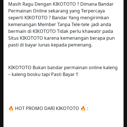
Masih Ragu Dengan KIKOTOTO ? Dimana Bandar
Permainan Online sekarang yang Terpercaya
seperti KIKOTOTO ? Bandar Yang mengirimkan
kemenangan Member Tanpa Tele-tele .jadi anda
bermain di KIKOTOTO Tidak perlu khawatir pada
Situs KIKOTOTO karena kemenangan berapa pun
pasti di bayar lunas kepada pemenang.
KIKOTOTO Bukan bandar permainan online kaleng
– kaleng bosku tapi Pasti Bayar !!
🔥 HOT PROMO DARI KIKOTOTO 🔥 :