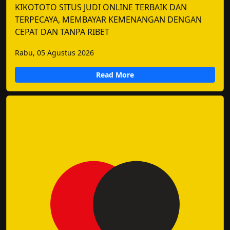
KIKOTOTO SITUS JUDI ONLINE TERBAIK DAN
TERPECAYA, MEMBAYAR KEMENANGAN DENGAN
CEPAT DAN TANPA RIBET
Rabu, 05 Agustus 2026
Read More