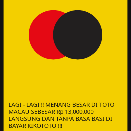
LAGI - LAGI !! MENANG BESAR DI TOTO
MACAU SEBESAR Rp 13,000,000
LANGSUNG DAN TANPA BASA BASI DI
BAYAR KIKOTOTO !!!