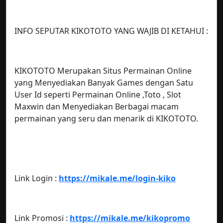
INFO SEPUTAR KIKOTOTO YANG WAJIB DI KETAHUI :
KIKOTOTO Merupakan Situs Permainan Online
yang Menyediakan Banyak Games dengan Satu
User Id seperti Permainan Online ,Toto , Slot
Maxwin dan Menyediakan Berbagai macam
permainan yang seru dan menarik di KIKOTOTO.
Link Login :
https://mikale.me/login-kiko
Link Promosi :
https://mikale.me/kikopromo