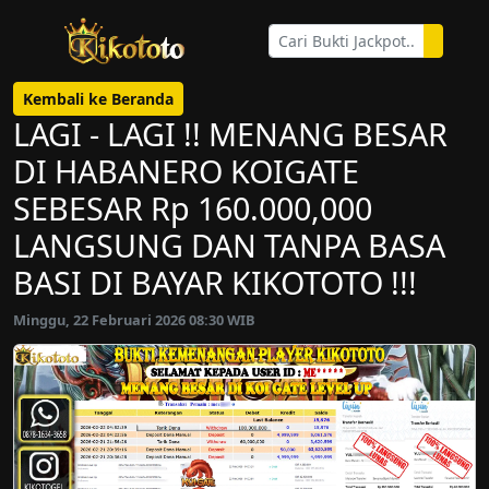
Kembali ke Beranda
LAGI - LAGI !! MENANG BESAR
DI HABANERO KOIGATE
SEBESAR Rp 160.000,000
LANGSUNG DAN TANPA BASA
BASI DI BAYAR KIKOTOTO !!!
Minggu, 22 Februari 2026 08:30 WIB