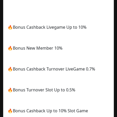
🔥Bonus Cashback Livegame Up to 10%
🔥Bonus New Member 10%
🔥Bonus Cashback Turnover LiveGame 0.7%
🔥Bonus Turnover Slot Up to 0.5%
🔥Bonus Cashback Up to 10% Slot Game