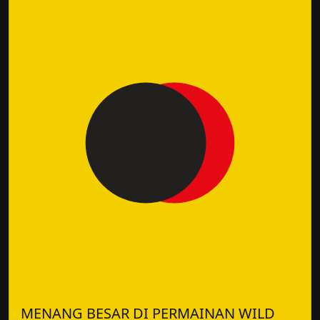
MENANG BESAR DI PERMAINAN WILD