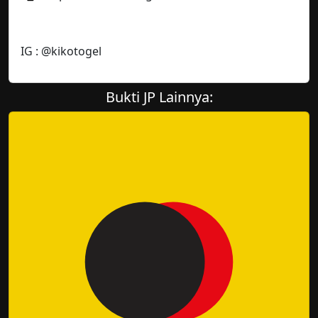
IG : @kikotogel
Bukti JP Lainnya: