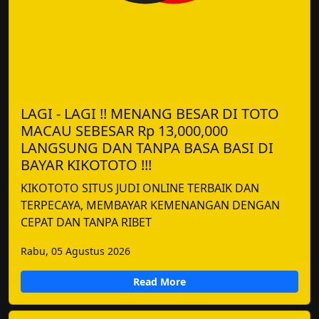
LAGI - LAGI !! MENANG BESAR DI TOTO
MACAU SEBESAR Rp 13,000,000
LANGSUNG DAN TANPA BASA BASI DI
BAYAR KIKOTOTO !!!
KIKOTOTO SITUS JUDI ONLINE TERBAIK DAN
TERPECAYA, MEMBAYAR KEMENANGAN DENGAN
CEPAT DAN TANPA RIBET
Rabu, 05 Agustus 2026
Read More