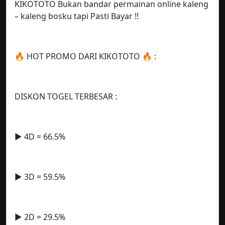
KIKOTOTO Bukan bandar permainan online kaleng
– kaleng bosku tapi Pasti Bayar !!
🔥 HOT PROMO DARI KIKOTOTO 🔥 :
DISKON TOGEL TERBESAR :
▶️ 4D = 66.5%
▶️ 3D = 59.5%
▶️ 2D = 29.5%