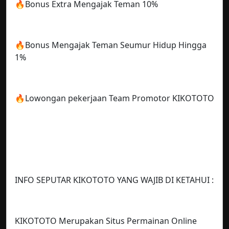
🔥Bonus Extra Mengajak Teman 10%
🔥Bonus Mengajak Teman Seumur Hidup Hingga
1%
🔥Lowongan pekerjaan Team Promotor KIKOTOTO
INFO SEPUTAR KIKOTOTO YANG WAJIB DI KETAHUI :
KIKOTOTO Merupakan Situs Permainan Online