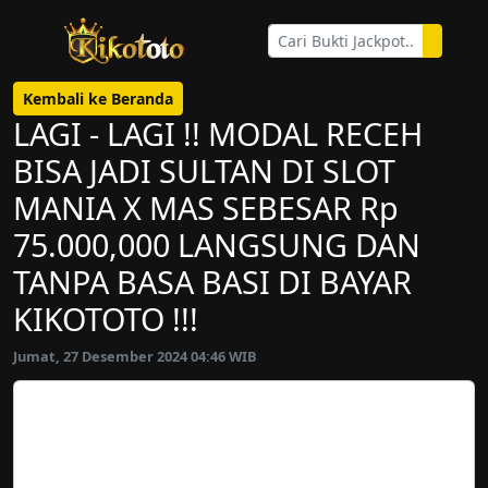
Kembali ke Beranda
LAGI - LAGI !! MODAL RECEH
BISA JADI SULTAN DI SLOT
MANIA X MAS SEBESAR Rp
75.000,000 LANGSUNG DAN
TANPA BASA BASI DI BAYAR
KIKOTOTO !!!
Jumat, 27 Desember 2024 04:46 WIB