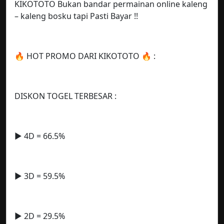
KIKOTOTO Bukan bandar permainan online kaleng
– kaleng bosku tapi Pasti Bayar !!
🔥 HOT PROMO DARI KIKOTOTO 🔥 :
DISKON TOGEL TERBESAR :
▶️ 4D = 66.5%
▶️ 3D = 59.5%
▶️ 2D = 29.5%