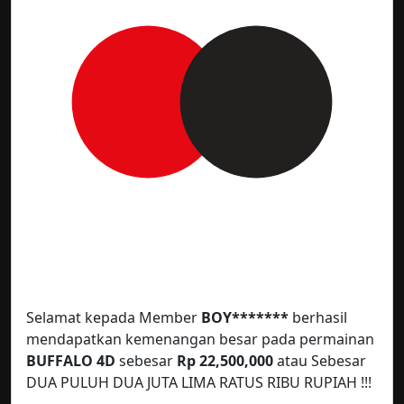
Selamat kepada Member
BOY*******
berhasil
mendapatkan kemenangan besar pada permainan
BUFFALO 4D
sebesar
Rp 22,500,000
atau Sebesar
DUA PULUH DUA JUTA LIMA RATUS RIBU RUPIAH !!!