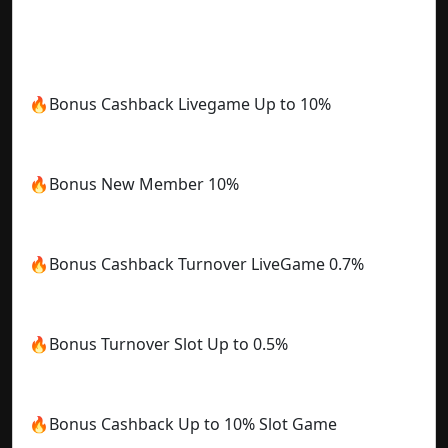
🔥Bonus Cashback Livegame Up to 10%
🔥Bonus New Member 10%
🔥Bonus Cashback Turnover LiveGame 0.7%
🔥Bonus Turnover Slot Up to 0.5%
🔥Bonus Cashback Up to 10% Slot Game