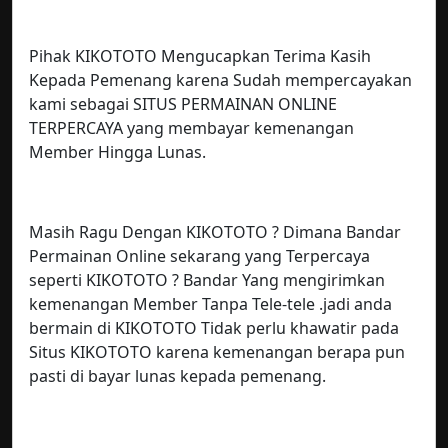
Pihak KIKOTOTO Mengucapkan Terima Kasih
Kepada Pemenang karena Sudah mempercayakan
kami sebagai SITUS PERMAINAN ONLINE
TERPERCAYA yang membayar kemenangan
Member Hingga Lunas.
Masih Ragu Dengan KIKOTOTO ? Dimana Bandar
Permainan Online sekarang yang Terpercaya
seperti KIKOTOTO ? Bandar Yang mengirimkan
kemenangan Member Tanpa Tele-tele .jadi anda
bermain di KIKOTOTO Tidak perlu khawatir pada
Situs KIKOTOTO karena kemenangan berapa pun
pasti di bayar lunas kepada pemenang.