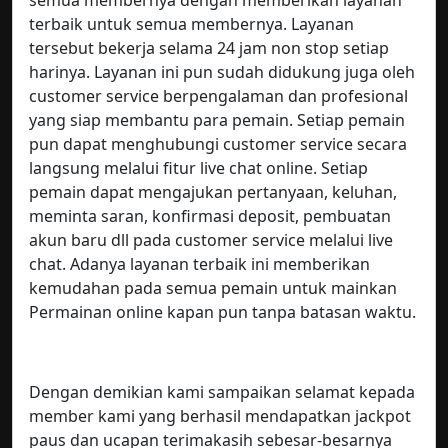
semua membernya dengan memberikan layanan
terbaik untuk semua membernya. Layanan
tersebut bekerja selama 24 jam non stop setiap
harinya. Layanan ini pun sudah didukung juga oleh
customer service berpengalaman dan profesional
yang siap membantu para pemain. Setiap pemain
pun dapat menghubungi customer service secara
langsung melalui fitur live chat online. Setiap
pemain dapat mengajukan pertanyaan, keluhan,
meminta saran, konfirmasi deposit, pembuatan
akun baru dll pada customer service melalui live
chat. Adanya layanan terbaik ini memberikan
kemudahan pada semua pemain untuk mainkan
Permainan online kapan pun tanpa batasan waktu.
Dengan demikian kami sampaikan selamat kepada
member kami yang berhasil mendapatkan jackpot
paus dan ucapan terimakasih sebesar-besarnya