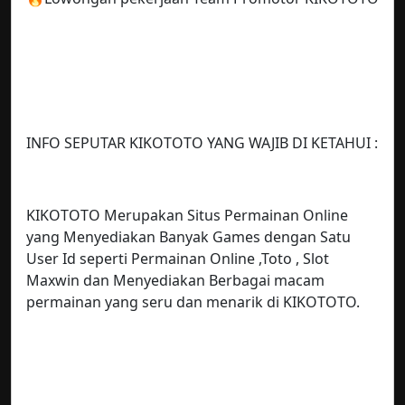
INFO SEPUTAR KIKOTOTO YANG WAJIB DI KETAHUI :
KIKOTOTO Merupakan Situs Permainan Online
yang Menyediakan Banyak Games dengan Satu
User Id seperti Permainan Online ,Toto , Slot
Maxwin dan Menyediakan Berbagai macam
permainan yang seru dan menarik di KIKOTOTO.