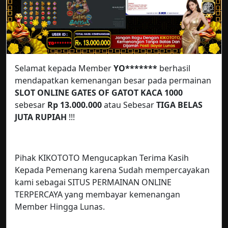
Selamat kepada Member
YO*******
berhasil
mendapatkan kemenangan besar pada permainan
SLOT ONLINE GATES OF GATOT KACA 1000
sebesar
Rp 13.000.000
atau Sebesar
TIGA BELAS
JUTA RUPIAH
!!!
Pihak KIKOTOTO Mengucapkan Terima Kasih
Kepada Pemenang karena Sudah mempercayakan
kami sebagai SITUS PERMAINAN ONLINE
TERPERCAYA yang membayar kemenangan
Member Hingga Lunas.