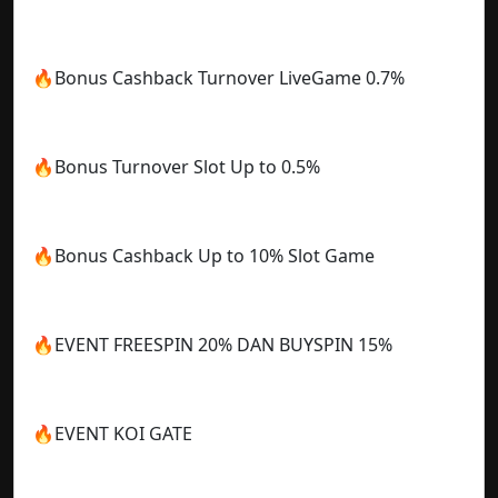
🔥Bonus Cashback Turnover LiveGame 0.7%
🔥Bonus Turnover Slot Up to 0.5%
🔥Bonus Cashback Up to 10% Slot Game
🔥EVENT FREESPIN 20% DAN BUYSPIN 15%
🔥EVENT KOI GATE