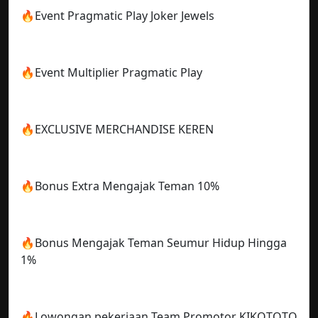
🔥Event Pragmatic Play Joker Jewels
🔥Event Multiplier Pragmatic Play
🔥EXCLUSIVE MERCHANDISE KEREN
🔥Bonus Extra Mengajak Teman 10%
🔥Bonus Mengajak Teman Seumur Hidup Hingga
1%
🔥Lowongan pekerjaan Team Promotor KIKOTOTO