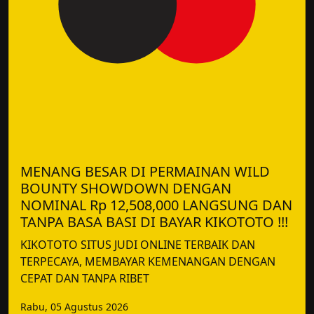
MENANG BESAR DI PERMAINAN WILD
BOUNTY SHOWDOWN DENGAN
NOMINAL Rp 12,508,000 LANGSUNG DAN
TANPA BASA BASI DI BAYAR KIKOTOTO !!!
KIKOTOTO SITUS JUDI ONLINE TERBAIK DAN
TERPECAYA, MEMBAYAR KEMENANGAN DENGAN
CEPAT DAN TANPA RIBET
Rabu, 05 Agustus 2026