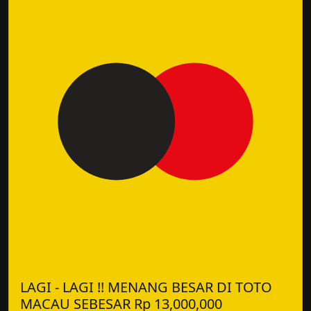
LAGI - LAGI !! MENANG BESAR DI TOTO
MACAU SEBESAR Rp 13,000,000