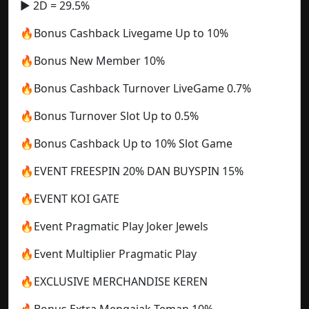
▶️ 2D = 29.5%
🔥Bonus Cashback Livegame Up to 10%
🔥Bonus New Member 10%
🔥Bonus Cashback Turnover LiveGame 0.7%
🔥Bonus Turnover Slot Up to 0.5%
🔥Bonus Cashback Up to 10% Slot Game
🔥EVENT FREESPIN 20% DAN BUYSPIN 15%
🔥EVENT KOI GATE
🔥Event Pragmatic Play Joker Jewels
🔥Event Multiplier Pragmatic Play
🔥EXCLUSIVE MERCHANDISE KEREN