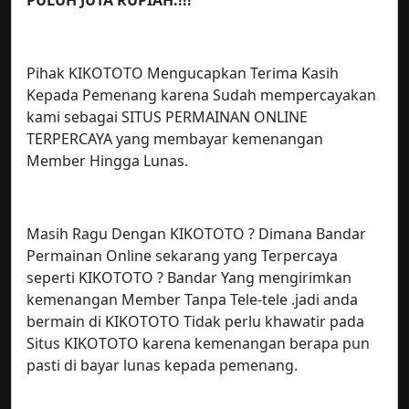
PULUH JUTA RUPIAH.!!!
Pihak KIKOTOTO Mengucapkan Terima Kasih
Kepada Pemenang karena Sudah mempercayakan
kami sebagai SITUS PERMAINAN ONLINE
TERPERCAYA yang membayar kemenangan
Member Hingga Lunas.
Masih Ragu Dengan KIKOTOTO ? Dimana Bandar
Permainan Online sekarang yang Terpercaya
seperti KIKOTOTO ? Bandar Yang mengirimkan
kemenangan Member Tanpa Tele-tele .jadi anda
bermain di KIKOTOTO Tidak perlu khawatir pada
Situs KIKOTOTO karena kemenangan berapa pun
pasti di bayar lunas kepada pemenang.