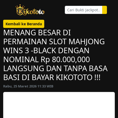
Kembali ke Beranda
MENANG BESAR DI
PERMAINAN SLOT MAHJONG
WINS 3 -BLACK DENGAN
NOMINAL Rp 80.000,000
LANGSUNG DAN TANPA BASA
BASI DI BAYAR KIKOTOTO !!!
Rabu, 25 Maret 2026 11:33 WIB