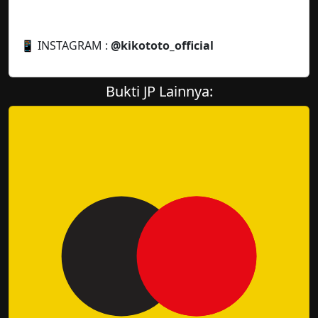
📱 INSTAGRAM :
@kikototo_official
Bukti JP Lainnya: