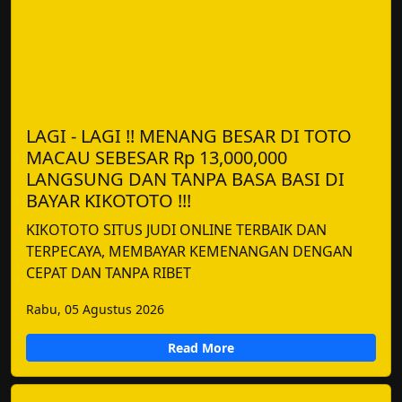
LAGI - LAGI !! MENANG BESAR DI TOTO
MACAU SEBESAR Rp 13,000,000
LANGSUNG DAN TANPA BASA BASI DI
BAYAR KIKOTOTO !!!
KIKOTOTO SITUS JUDI ONLINE TERBAIK DAN
TERPECAYA, MEMBAYAR KEMENANGAN DENGAN
CEPAT DAN TANPA RIBET
Rabu, 05 Agustus 2026
Read More