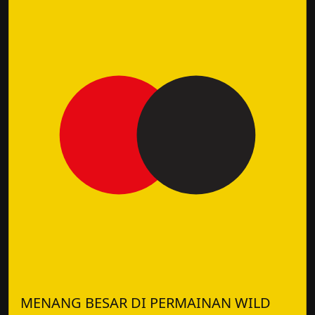
MENANG BESAR DI PERMAINAN WILD