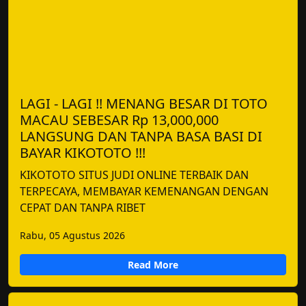
LAGI - LAGI !! MENANG BESAR DI TOTO
MACAU SEBESAR Rp 13,000,000
LANGSUNG DAN TANPA BASA BASI DI
BAYAR KIKOTOTO !!!
KIKOTOTO SITUS JUDI ONLINE TERBAIK DAN
TERPECAYA, MEMBAYAR KEMENANGAN DENGAN
CEPAT DAN TANPA RIBET
Rabu, 05 Agustus 2026
Read More