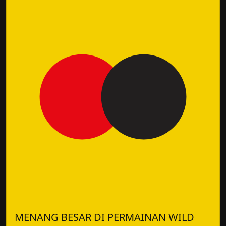
MENANG BESAR DI PERMAINAN WILD