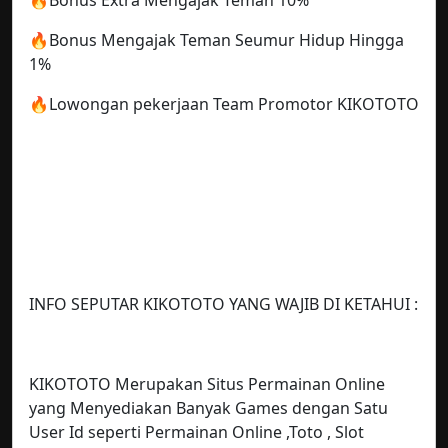
🔥Bonus Extra Mengajak Teman 10%
🔥Bonus Mengajak Teman Seumur Hidup Hingga
1%
🔥Lowongan pekerjaan Team Promotor KIKOTOTO
INFO SEPUTAR KIKOTOTO YANG WAJIB DI KETAHUI :
KIKOTOTO Merupakan Situs Permainan Online
yang Menyediakan Banyak Games dengan Satu
User Id seperti Permainan Online ,Toto , Slot