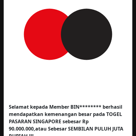
Selamat kepada Member BIN******** berhasil
mendapatkan kemenangan besar pada TOGEL
PASARAN SINGAPORE sebesar Rp
90.000.000,atau Sebesar SEMBILAN PULUH JUTA