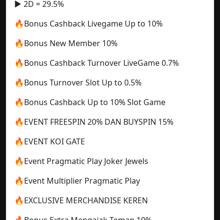
▶️ 2D = 29.5%
🔥Bonus Cashback Livegame Up to 10%
🔥Bonus New Member 10%
🔥Bonus Cashback Turnover LiveGame 0.7%
🔥Bonus Turnover Slot Up to 0.5%
🔥Bonus Cashback Up to 10% Slot Game
🔥EVENT FREESPIN 20% DAN BUYSPIN 15%
🔥EVENT KOI GATE
🔥Event Pragmatic Play Joker Jewels
🔥Event Multiplier Pragmatic Play
🔥EXCLUSIVE MERCHANDISE KEREN