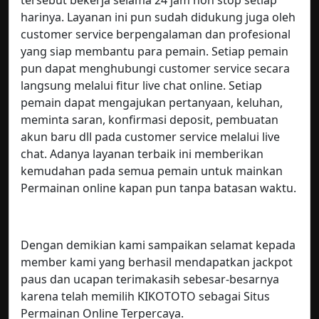
tersebut bekerja selama 24 jam non stop setiap
harinya. Layanan ini pun sudah didukung juga oleh
customer service berpengalaman dan profesional
yang siap membantu para pemain. Setiap pemain
pun dapat menghubungi customer service secara
langsung melalui fitur live chat online. Setiap
pemain dapat mengajukan pertanyaan, keluhan,
meminta saran, konfirmasi deposit, pembuatan
akun baru dll pada customer service melalui live
chat. Adanya layanan terbaik ini memberikan
kemudahan pada semua pemain untuk mainkan
Permainan online kapan pun tanpa batasan waktu.
Dengan demikian kami sampaikan selamat kepada
member kami yang berhasil mendapatkan jackpot
paus dan ucapan terimakasih sebesar-besarnya
karena telah memilih KIKOTOTO sebagai Situs
Permainan Online Terpercaya.