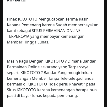
RUPIAH.!!!
Pihak KIKOTOTO Mengucapkan Terima Kasih
Kepada Pemenang karena Sudah mempercayakan
kami sebagai SITUS PERMAINAN ONLINE
TERPERCAYA yang membayar kemenangan
Member Hingga Lunas.
Masih Ragu Dengan KIKOTOTO ? Dimana Bandar
Permainan Online sekarang yang Terpercaya
seperti KIKOTOTO ? Bandar Yang mengirimkan
kemenangan Member Tanpa Tele-tele .jadi anda
bermain di KIKOTOTO Tidak perlu khawatir pada
Situs KIKOTOTO karena kemenangan berapa pun
pasti di bayar lunas kepada pemenang.