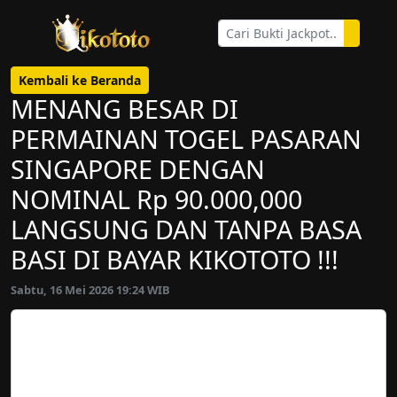
Kembali ke Beranda
MENANG BESAR DI
PERMAINAN TOGEL PASARAN
SINGAPORE DENGAN
NOMINAL Rp 90.000,000
LANGSUNG DAN TANPA BASA
BASI DI BAYAR KIKOTOTO !!!
Sabtu, 16 Mei 2026 19:24 WIB