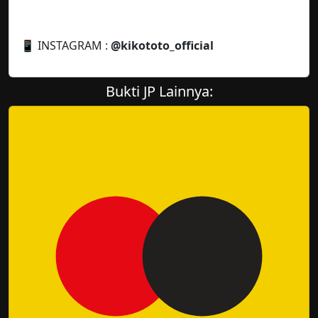
📱 INSTAGRAM :
@kikototo_official
Bukti JP Lainnya: