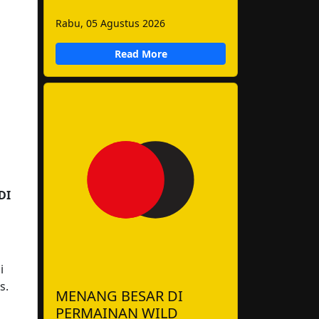
Rabu, 05 Agustus 2026
Read More
DI
i
s.
MENANG BESAR DI
PERMAINAN WILD