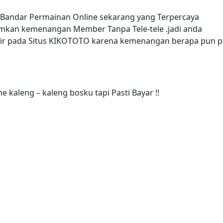
andar Permainan Online sekarang yang Terpercaya
mkan kemenangan Member Tanpa Tele-tele .jadi anda
ir pada Situs KIKOTOTO karena kemenangan berapa pun p
kaleng – kaleng bosku tapi Pasti Bayar !!