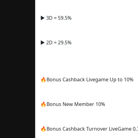
▶️ 3D = 59.5%
▶️ 2D = 29.5%
🔥Bonus Cashback Livegame Up to 10%
🔥Bonus New Member 10%
🔥Bonus Cashback Turnover LiveGame 0