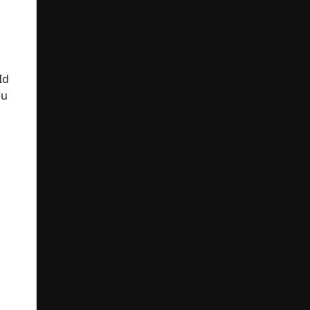
Id
ru