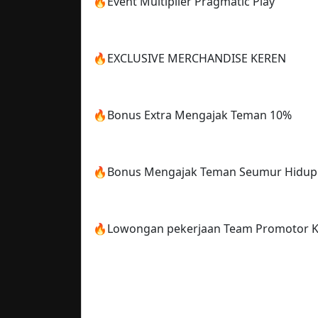
🔥Event Multiplier Pragmatic Play
🔥EXCLUSIVE MERCHANDISE KEREN
🔥Bonus Extra Mengajak Teman 10%
🔥Bonus Mengajak Teman Seumur Hidup
🔥Lowongan pekerjaan Team Promotor