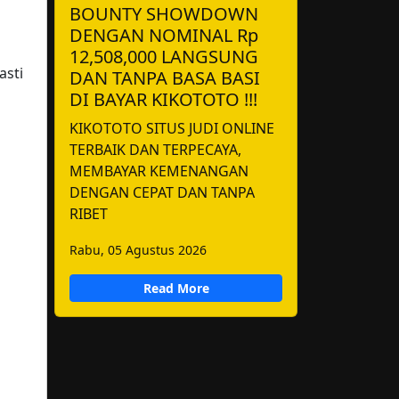
BOUNTY SHOWDOWN
DENGAN NOMINAL Rp
12,508,000 LANGSUNG
asti
DAN TANPA BASA BASI
DI BAYAR KIKOTOTO !!!
KIKOTOTO SITUS JUDI ONLINE
TERBAIK DAN TERPECAYA,
MEMBAYAR KEMENANGAN
DENGAN CEPAT DAN TANPA
RIBET
Rabu, 05 Agustus 2026
Read More