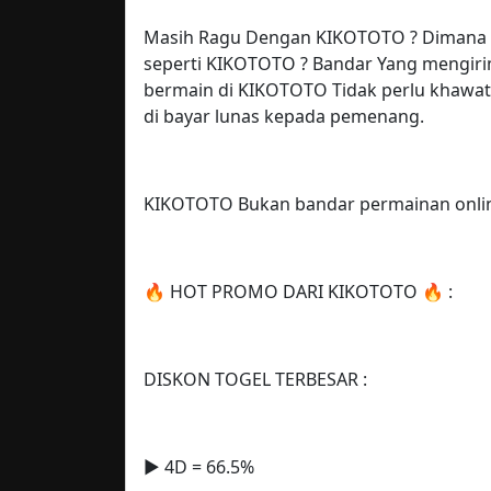
Masih Ragu Dengan KIKOTOTO ? Dimana B
seperti KIKOTOTO ? Bandar Yang mengiri
bermain di KIKOTOTO Tidak perlu khawat
di bayar lunas kepada pemenang.
KIKOTOTO Bukan bandar permainan online 
🔥 HOT PROMO DARI KIKOTOTO 🔥 :
DISKON TOGEL TERBESAR :
▶️ 4D = 66.5%