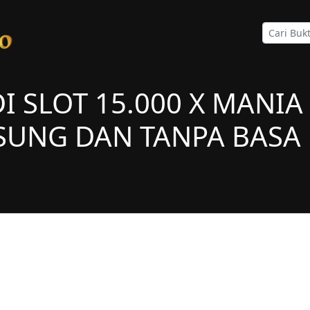
 SLOT 15.000 X MANIA
SUNG DAN TANPA BASA 