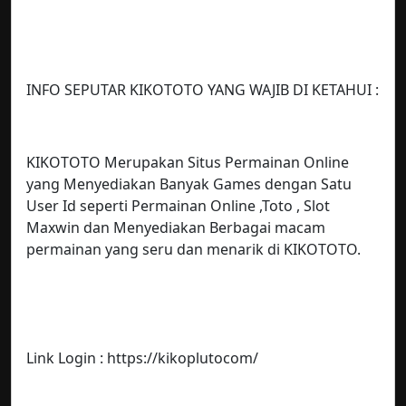
INFO SEPUTAR KIKOTOTO YANG WAJIB DI KETAHUI :
KIKOTOTO Merupakan Situs Permainan Online
yang Menyediakan Banyak Games dengan Satu
User Id seperti Permainan Online ,Toto , Slot
Maxwin dan Menyediakan Berbagai macam
permainan yang seru dan menarik di KIKOTOTO.
Link Login : https://kikoplutocom/