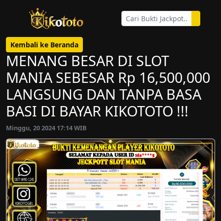
Kembali ke Beranda
MENANG BESAR DI SLOT
MANIA SEBESAR Rp 16,500,000
LANGSUNG DAN TANPA BASA
BASI DI BAYAR KIKOTOTO !!!
Minggu, 20 2024 17:14 WIB