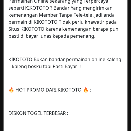
Permainan Online sekarang yang Terpercaya
seperti KIKOTOTO ? Bandar Yang mengirimkan
kemenangan Member Tanpa Tele-tele .jadi anda
bermain di KIKOTOTO Tidak perlu khawatir pada
Situs KIKOTOTO karena kemenangan berapa pun
pasti di bayar lunas kepada pemenang.
KIKOTOTO Bukan bandar permainan online kaleng
– kaleng bosku tapi Pasti Bayar !!
🔥 HOT PROMO DARI KIKOTOTO 🔥 :
DISKON TOGEL TERBESAR :