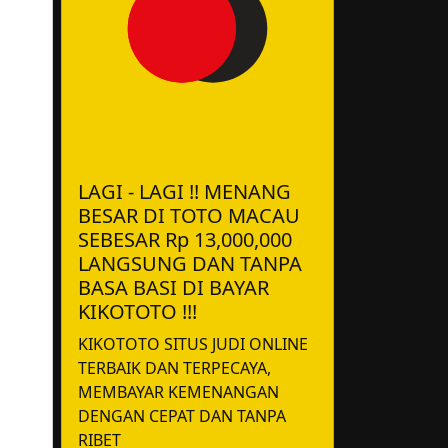
LAGI - LAGI !! MENANG
BESAR DI TOTO MACAU
SEBESAR Rp 13,000,000
LANGSUNG DAN TANPA
BASA BASI DI BAYAR
KIKOTOTO !!!
KIKOTOTO SITUS JUDI ONLINE
TERBAIK DAN TERPECAYA,
MEMBAYAR KEMENANGAN
DENGAN CEPAT DAN TANPA
RIBET