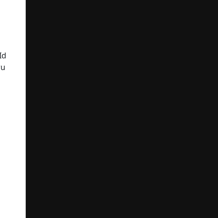
Id
ru