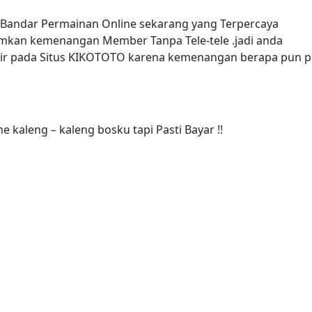
andar Permainan Online sekarang yang Terpercaya
mkan kemenangan Member Tanpa Tele-tele .jadi anda
ir pada Situs KIKOTOTO karena kemenangan berapa pun p
kaleng – kaleng bosku tapi Pasti Bayar !!