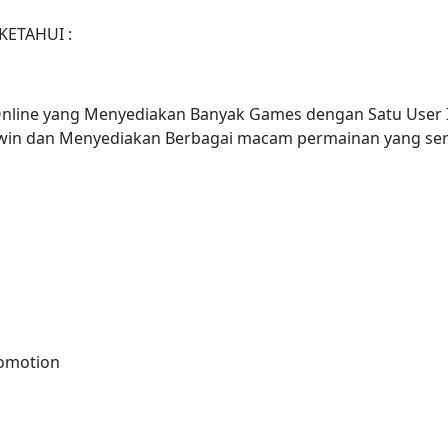
KETAHUI :
line yang Menyediakan Banyak Games dengan Satu User 
Maxwin dan Menyediakan Berbagai macam permainan yang se
romotion