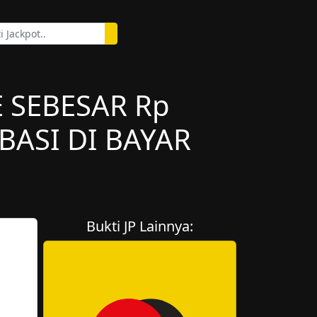
 SEBESAR Rp
BASI DI BAYAR
Bukti JP Lainnya: