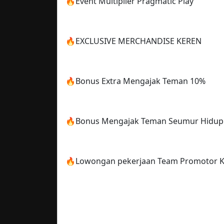
🔥Event Multiplier Pragmatic Play
🔥EXCLUSIVE MERCHANDISE KEREN
🔥Bonus Extra Mengajak Teman 10%
🔥Bonus Mengajak Teman Seumur Hidup
🔥Lowongan pekerjaan Team Promotor