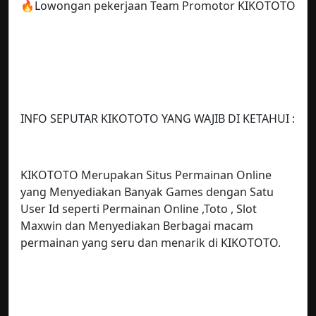
🔥Lowongan pekerjaan Team Promotor KIKOTOTO
INFO SEPUTAR KIKOTOTO YANG WAJIB DI KETAHUI :
KIKOTOTO Merupakan Situs Permainan Online
yang Menyediakan Banyak Games dengan Satu
User Id seperti Permainan Online ,Toto , Slot
Maxwin dan Menyediakan Berbagai macam
permainan yang seru dan menarik di KIKOTOTO.