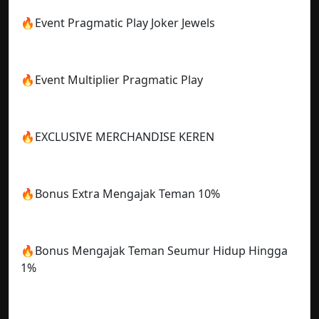
🔥Event Pragmatic Play Joker Jewels
🔥Event Multiplier Pragmatic Play
🔥EXCLUSIVE MERCHANDISE KEREN
🔥Bonus Extra Mengajak Teman 10%
🔥Bonus Mengajak Teman Seumur Hidup Hingga
1%