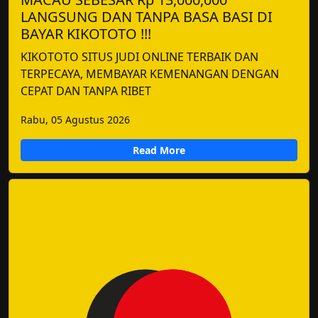
LANGSUNG DAN TANPA BASA BASI DI
BAYAR KIKOTOTO !!!
KIKOTOTO SITUS JUDI ONLINE TERBAIK DAN
TERPECAYA, MEMBAYAR KEMENANGAN DENGAN
CEPAT DAN TANPA RIBET
Rabu, 05 Agustus 2026
Read More