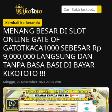
Kembali ke Beranda
MENANG BESAR DI SLOT
ONLINE GATE OF
GATOTKACA1000 SEBESAR Rp
9,000,000 LANGSUNG DAN
TANPA BASA BASI DI BAYAR
KIKOTOTO !!!
Minggu, 29 Desember 2024 20:05 WIB