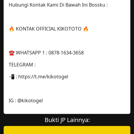
Hubungi Kontak Kami Di Bawah Ini Bossku :
🔥 KONTAK OFFICIAL KIKOTOTO 🔥
☎️ WHATSAPP 1 : 0878-1634-3658
TELEGRAM :
📲 : https://t.me/kikotogel
IG : @kikotogel
Bukti JP Lainnya: