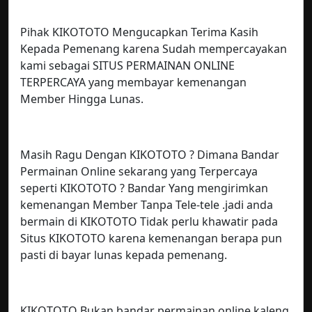
Pihak KIKOTOTO Mengucapkan Terima Kasih
Kepada Pemenang karena Sudah mempercayakan
kami sebagai SITUS PERMAINAN ONLINE
TERPERCAYA yang membayar kemenangan
Member Hingga Lunas.
Masih Ragu Dengan KIKOTOTO ? Dimana Bandar
Permainan Online sekarang yang Terpercaya
seperti KIKOTOTO ? Bandar Yang mengirimkan
kemenangan Member Tanpa Tele-tele .jadi anda
bermain di KIKOTOTO Tidak perlu khawatir pada
Situs KIKOTOTO karena kemenangan berapa pun
pasti di bayar lunas kepada pemenang.
KIKOTOTO Bukan bandar permainan online kaleng