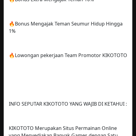
🔥Bonus Mengajak Teman Seumur Hidup Hingga
1%
🔥Lowongan pekerjaan Team Promotor KIKOTOTO
INFO SEPUTAR KIKOTOTO YANG WAJIB DI KETAHUI :
KIKOTOTO Merupakan Situs Permainan Online
yang Menyediakan Banyak Games dengan Satu