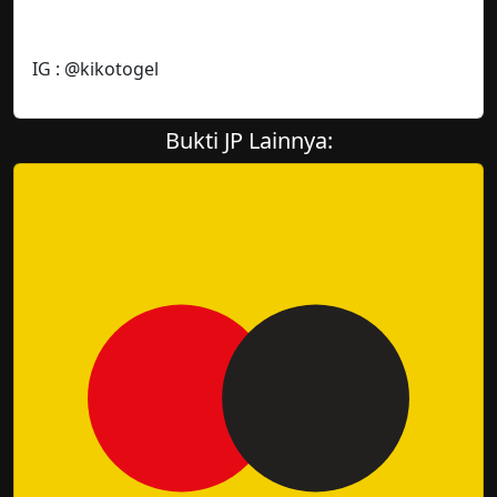
IG : @kikotogel
Bukti JP Lainnya: