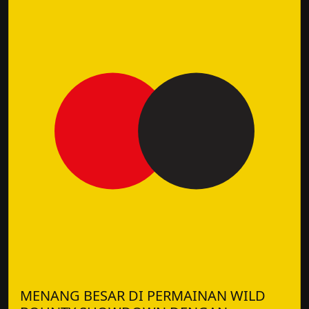
MENANG BESAR DI PERMAINAN WILD