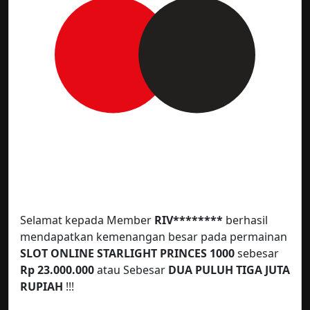
Selamat kepada Member
RIV********
berhasil
mendapatkan kemenangan besar pada permainan
SLOT ONLINE STARLIGHT PRINCES 1000
sebesar
Rp 23.000.000
atau Sebesar
DUA PULUH TIGA JUTA
RUPIAH
!!!