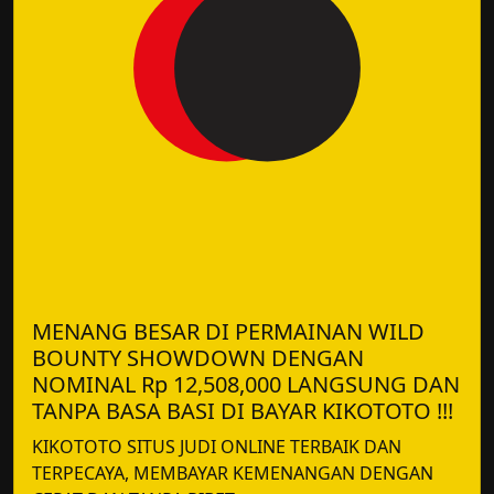
MENANG BESAR DI PERMAINAN WILD
BOUNTY SHOWDOWN DENGAN
NOMINAL Rp 12,508,000 LANGSUNG DAN
TANPA BASA BASI DI BAYAR KIKOTOTO !!!
KIKOTOTO SITUS JUDI ONLINE TERBAIK DAN
TERPECAYA, MEMBAYAR KEMENANGAN DENGAN