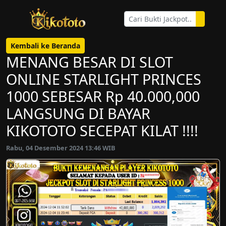
Kembali ke Beranda
MENANG BESAR DI SLOT
ONLINE STARLIGHT PRINCES
1000 SEBESAR Rp 40.000,000
LANGSUNG DI BAYAR
KIKOTOTO SECEPAT KILAT !!!!
Rabu, 04 Desember 2024 13:46 WIB