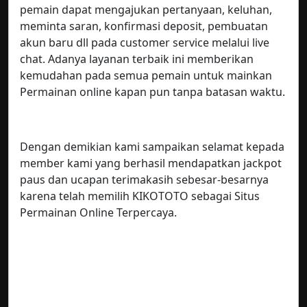
pemain dapat mengajukan pertanyaan, keluhan,
meminta saran, konfirmasi deposit, pembuatan
akun baru dll pada customer service melalui live
chat. Adanya layanan terbaik ini memberikan
kemudahan pada semua pemain untuk mainkan
Permainan online kapan pun tanpa batasan waktu.
Dengan demikian kami sampaikan selamat kepada
member kami yang berhasil mendapatkan jackpot
paus dan ucapan terimakasih sebesar-besarnya
karena telah memilih KIKOTOTO sebagai Situs
Permainan Online Terpercaya.