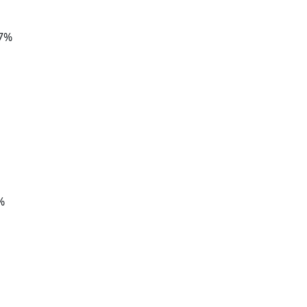
.7%
%