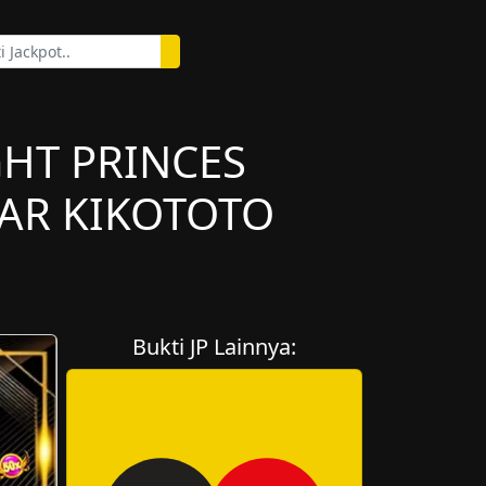
GHT PRINCES
YAR KIKOTOTO
Bukti JP Lainnya: