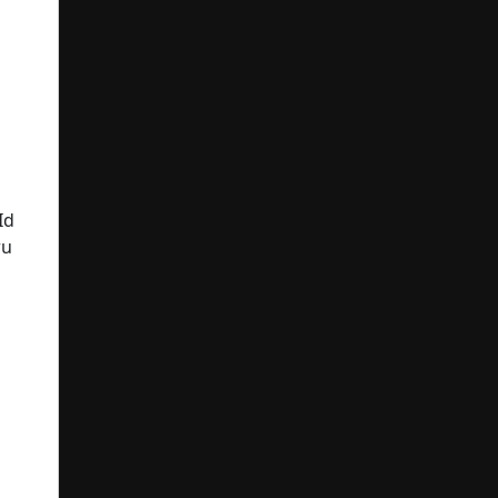
Id
ru