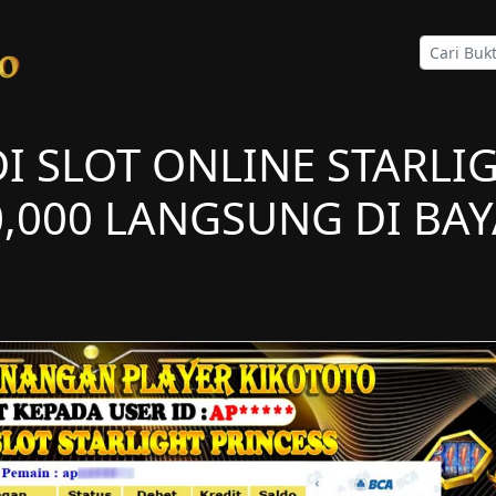
I SLOT ONLINE STARLI
0,000 LANGSUNG DI BA