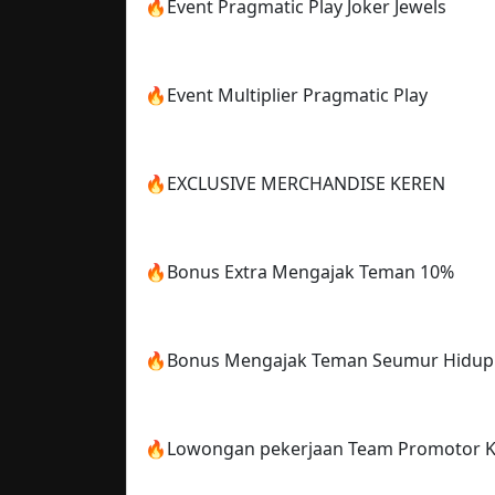
🔥Event Pragmatic Play Joker Jewels
🔥Event Multiplier Pragmatic Play
🔥EXCLUSIVE MERCHANDISE KEREN
🔥Bonus Extra Mengajak Teman 10%
🔥Bonus Mengajak Teman Seumur Hidup
🔥Lowongan pekerjaan Team Promotor