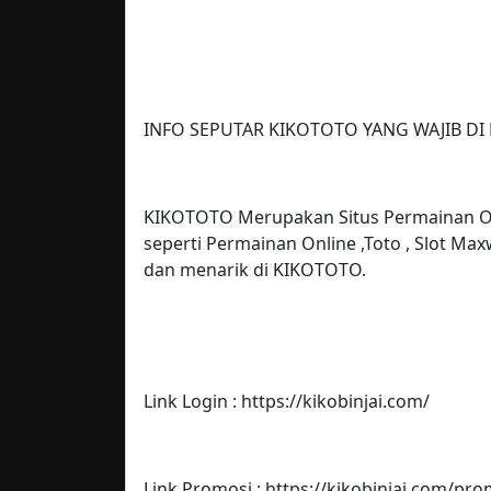
INFO SEPUTAR KIKOTOTO YANG WAJIB DI 
KIKOTOTO Merupakan Situs Permainan On
seperti Permainan Online ,Toto , Slot 
dan menarik di KIKOTOTO.
Link Login : https://kikobinjai.com/
Link Promosi : https://kikobinjai.com/pr