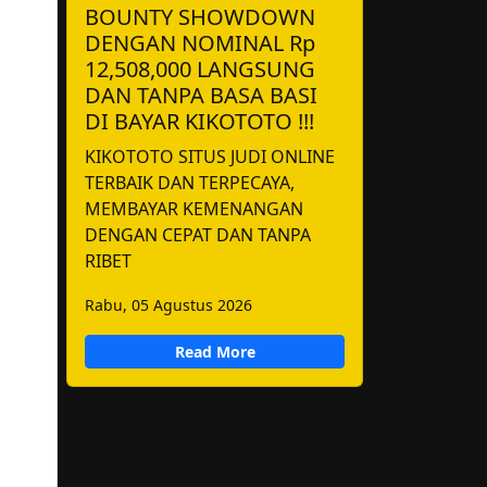
BOUNTY SHOWDOWN
DENGAN NOMINAL Rp
12,508,000 LANGSUNG
DAN TANPA BASA BASI
DI BAYAR KIKOTOTO !!!
KIKOTOTO SITUS JUDI ONLINE
TERBAIK DAN TERPECAYA,
MEMBAYAR KEMENANGAN
DENGAN CEPAT DAN TANPA
RIBET
Rabu, 05 Agustus 2026
Read More