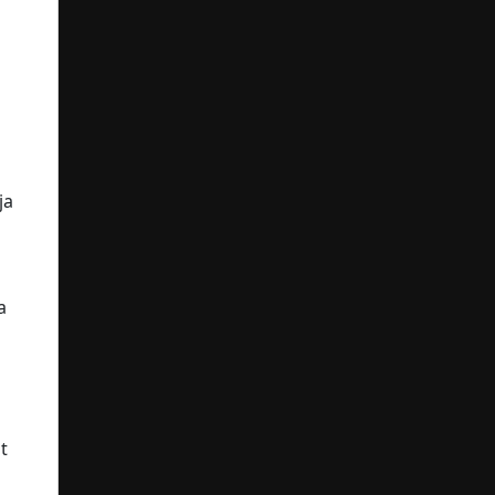
ja
a
t