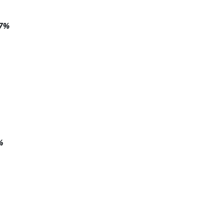
.7%
%