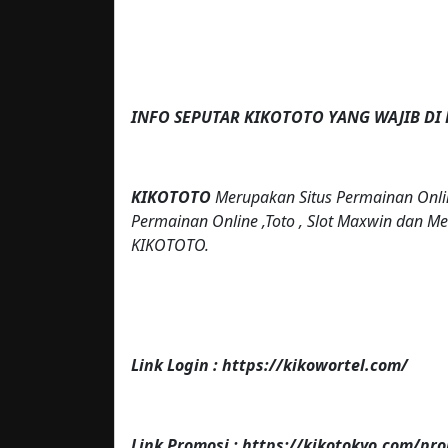
INFO SEPUTAR KIKOTOTO YANG WAJIB DI
KIKOTOTO
Merupakan Situs Permainan Onli
Permainan Online ,Toto , Slot Maxwin dan 
KIKOTOTO.
Link Login : https://kikowortel.com/
Link Promosi : https://kikotokyo.com/pr