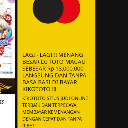
LAGI - LAGI !! MENANG
BESAR DI TOTO MACAU
SEBESAR Rp 13,000,000
LANGSUNG DAN TANPA
BASA BASI DI BAYAR
KIKOTOTO !!!
KIKOTOTO SITUS JUDI ONLINE
SS
TERBAIK DAN TERPECAYA,
MEMBAYAR KEMENANGAN
DENGAN CEPAT DAN TANPA
RIBET