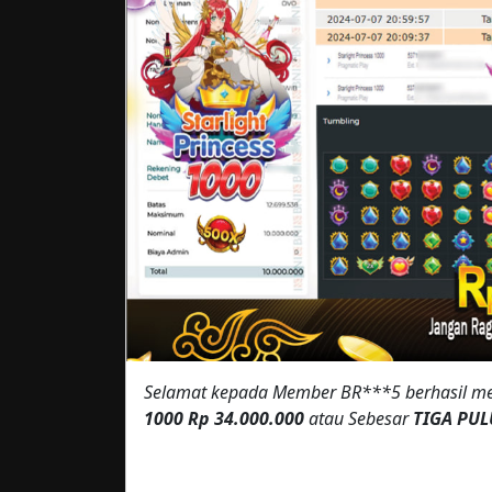
Selamat kepada Member BR***5
berhasil 
1000 Rp 34.000.000
atau Sebesar
TIGA PUL