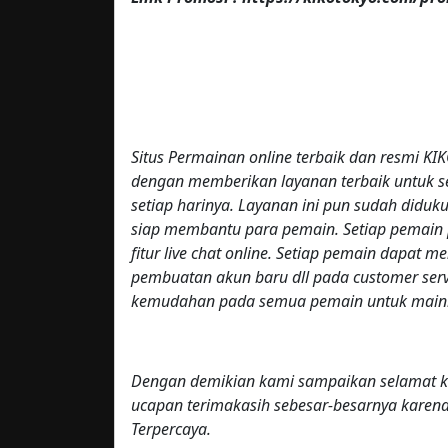
Situs Permainan online terbaik dan resmi
dengan memberikan layanan terbaik untuk s
setiap harinya. Layanan ini pun sudah diduk
siap membantu para pemain. Setiap pemain 
fitur live chat online. Setiap pemain dapat 
pembuatan akun baru dll pada customer servi
kemudahan pada semua pemain untuk maink
Dengan demikian kami sampaikan selamat k
ucapan terimakasih sebesar-besarnya karen
Terpercaya.