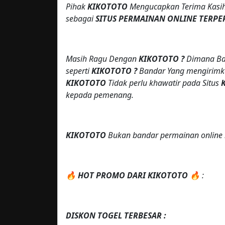
Pihak
KIKOTOTO
Mengucapkan Terima Kasi
sebagai
SITUS PERMAINAN ONLINE TERP
Masih Ragu Dengan
KIKOTOTO ?
Dimana Ba
seperti
KIKOTOTO ?
Bandar Yang mengirimk
KIKOTOTO
Tidak perlu khawatir pada Situs
K
kepada pemenang.
KIKOTOTO
Bukan bandar permainan online k
🔥 HOT PROMO DARI KIKOTOTO 🔥
:
DISKON TOGEL TERBESAR :