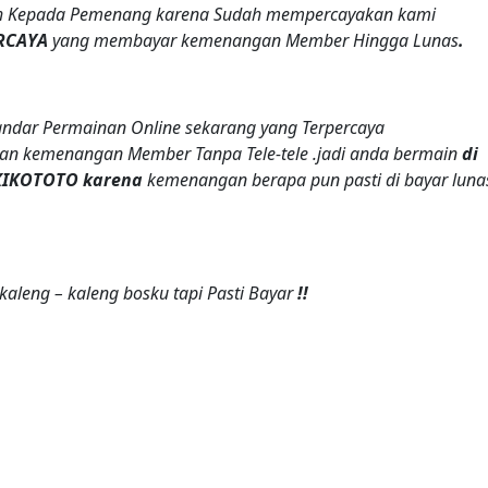
h Kepada Pemenang karena Sudah mempercayakan kami
ERCAYA
yang membayar kemenangan Member Hingga Lunas
.
ndar Permainan Online sekarang yang Terpercaya
an kemenangan Member Tanpa Tele-tele .jadi anda bermain
di
IKOTOTO karena
kemenangan berapa pun pasti di bayar luna
aleng – kaleng bosku tapi Pasti Bayar
!!