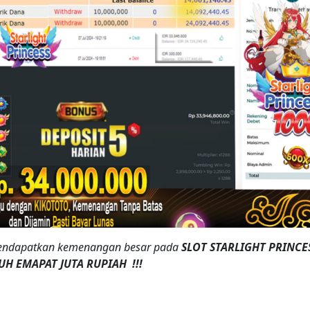
mendapatkan kemenangan besar pada
SLOT STARLIGHT PRINCE
UH EMAPAT JUTA RUPIAH !!!