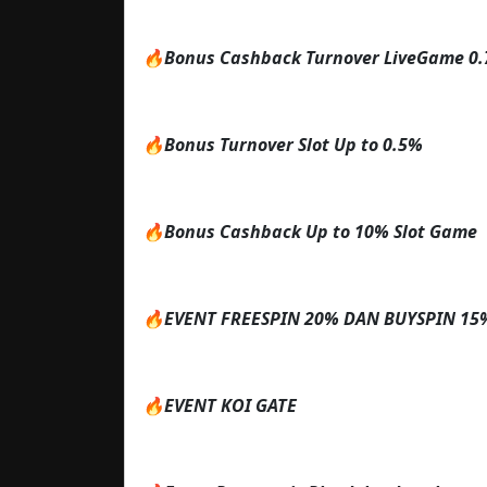
🔥Bonus Cashback Turnover LiveGame 0
🔥Bonus Turnover Slot Up to 0.5%
🔥Bonus Cashback Up to 10% Slot Game
🔥EVENT FREESPIN 20% DAN BUYSPIN 15
🔥EVENT KOI GATE