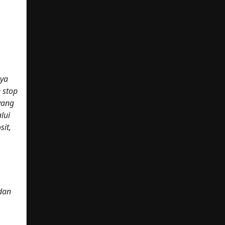
nya
 stop
yang
lui
sit,
dan