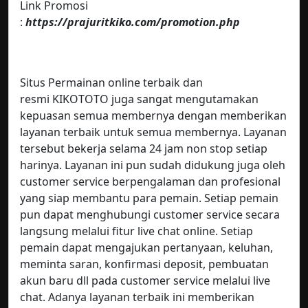
Link Promosi
:
https://prajuritkiko.com/promotion.php
Situs Permainan online terbaik dan
resmi
KIKOTOTO
juga sangat mengutamakan
kepuasan semua membernya dengan memberikan
layanan terbaik untuk semua membernya. Layanan
tersebut bekerja selama 24 jam non stop setiap
harinya. Layanan ini pun sudah didukung juga oleh
customer service berpengalaman dan profesional
yang siap membantu para pemain. Setiap pemain
pun dapat menghubungi customer service secara
langsung melalui fitur live chat online. Setiap
pemain dapat mengajukan pertanyaan, keluhan,
meminta saran, konfirmasi deposit, pembuatan
akun baru dll pada customer service melalui live
chat. Adanya layanan terbaik ini memberikan