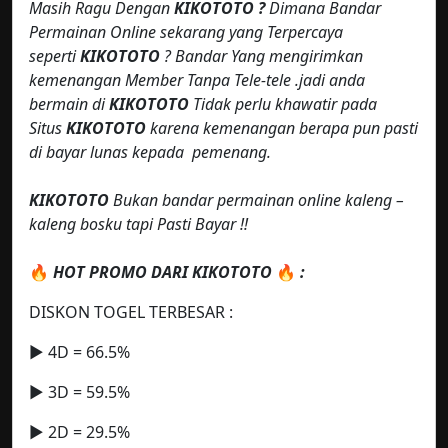
Masih Ragu Dengan
KIKOTOTO ?
Dimana Bandar
Permainan Online sekarang yang Terpercaya
seperti
KIKOTOTO
? Bandar Yang mengirimkan
kemenangan Member Tanpa Tele-tele .jadi anda
bermain di
KIKOTOTO
Tidak perlu khawatir pada
Situs
KIKOTOTO
karena kemenangan berapa pun pasti
di bayar lunas kepada pemenang.
KIKOTOTO
Bukan bandar permainan online kaleng –
kaleng bosku tapi Pasti Bayar !!
🔥
HOT PROMO DARI KIKOTOTO
🔥
:
DISKON TOGEL TERBESAR :
▶️ 4D = 66.5%
▶️ 3D = 59.5%
▶️ 2D = 29.5%