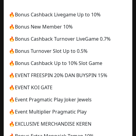
🔥Bonus Cashback Livegame Up to 10%
🔥Bonus New Member 10%
🔥Bonus Cashback Turnover LiveGame 0.7%
🔥Bonus Turnover Slot Up to 0.5%
🔥Bonus Cashback Up to 10% Slot Game
🔥EVENT FREESPIN 20% DAN BUYSPIN 15%
🔥EVENT KOI GATE
🔥Event Pragmatic Play Joker Jewels
🔥Event Multiplier Pragmatic Play
🔥EXCLUSIVE MERCHANDISE KEREN
🔥Bonus Extra Mengajak Teman 10%