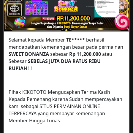
Selamat kepada Member
TE*****
berhasil
mendapatkan kemenangan besar pada permainan
SWEET BONANZA
sebesar
Rp 11,200,000
atau
Sebesar
SEBELAS JUTA DUA RATUS RIBU
RUPIAH
!!!
Pihak KIKOTOTO Mengucapkan Terima Kasih
Kepada Pemenang karena Sudah mempercayakan
kami sebagai SITUS PERMAINAN ONLINE
TERPERCAYA yang membayar kemenangan
Member Hingga Lunas.