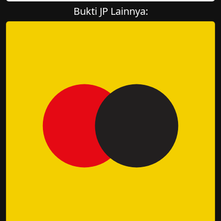
Bukti JP Lainnya: