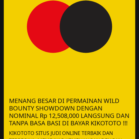
MENANG BESAR DI PERMAINAN WILD
BOUNTY SHOWDOWN DENGAN
NOMINAL Rp 12,508,000 LANGSUNG DAN
TANPA BASA BASI DI BAYAR KIKOTOTO !!!
KIKOTOTO SITUS JUDI ONLINE TERBAIK DAN