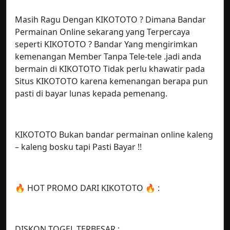
Masih Ragu Dengan KIKOTOTO ? Dimana Bandar
Permainan Online sekarang yang Terpercaya
seperti KIKOTOTO ? Bandar Yang mengirimkan
kemenangan Member Tanpa Tele-tele .jadi anda
bermain di KIKOTOTO Tidak perlu khawatir pada
Situs KIKOTOTO karena kemenangan berapa pun
pasti di bayar lunas kepada pemenang.
KIKOTOTO Bukan bandar permainan online kaleng
– kaleng bosku tapi Pasti Bayar !!
🔥 HOT PROMO DARI KIKOTOTO 🔥 :
DISKON TOGEL TERBESAR :