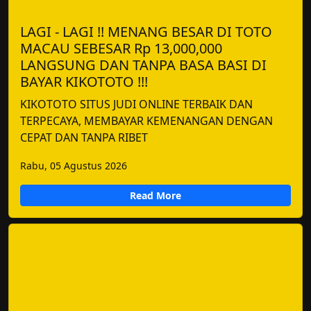
LAGI - LAGI !! MENANG BESAR DI TOTO
MACAU SEBESAR Rp 13,000,000
LANGSUNG DAN TANPA BASA BASI DI
BAYAR KIKOTOTO !!!
KIKOTOTO SITUS JUDI ONLINE TERBAIK DAN
TERPECAYA, MEMBAYAR KEMENANGAN DENGAN
CEPAT DAN TANPA RIBET
Rabu, 05 Agustus 2026
Read More