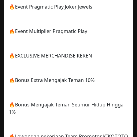
🔥Event Pragmatic Play Joker Jewels
🔥Event Multiplier Pragmatic Play
🔥EXCLUSIVE MERCHANDISE KEREN
🔥Bonus Extra Mengajak Teman 10%
🔥Bonus Mengajak Teman Seumur Hidup Hingga
1%
🔥Lowongan pekerjaan Team Promotor KIKOTOTO