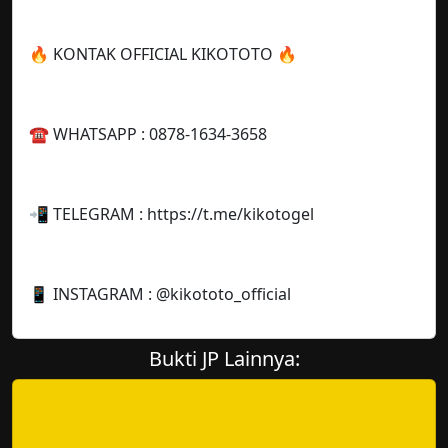
🔥 KONTAK OFFICIAL KIKOTOTO 🔥
☎️ WHATSAPP : 0878-1634-3658
📲 TELEGRAM : https://t.me/kikotogel
📱 INSTAGRAM : @kikototo_official
Bukti JP Lainnya: