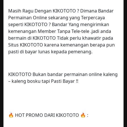
Masih Ragu Dengan KIKOTOTO ? Dimana Bandar
Permainan Online sekarang yang Terpercaya
seperti KIKOTOTO ? Bandar Yang mengirimkan
kemenangan Member Tanpa Tele-tele .jadi anda
bermain di KIKOTOTO Tidak perlu khawatir pada
Situs KIKOTOTO karena kemenangan berapa pun
pasti di bayar lunas kepada pemenang.
KIKOTOTO Bukan bandar permainan online kaleng
– kaleng bosku tapi Pasti Bayar !!
🔥 HOT PROMO DARI KIKOTOTO 🔥 :