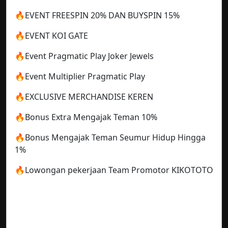
🔥EVENT FREESPIN 20% DAN BUYSPIN 15%
🔥EVENT KOI GATE
🔥Event Pragmatic Play Joker Jewels
🔥Event Multiplier Pragmatic Play
🔥EXCLUSIVE MERCHANDISE KEREN
🔥Bonus Extra Mengajak Teman 10%
🔥Bonus Mengajak Teman Seumur Hidup Hingga
1%
🔥Lowongan pekerjaan Team Promotor KIKOTOTO