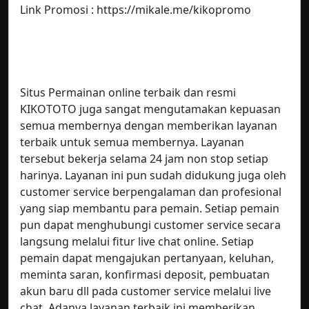
Link Promosi : https://mikale.me/kikopromo
Situs Permainan online terbaik dan resmi
KIKOTOTO juga sangat mengutamakan kepuasan
semua membernya dengan memberikan layanan
terbaik untuk semua membernya. Layanan
tersebut bekerja selama 24 jam non stop setiap
harinya. Layanan ini pun sudah didukung juga oleh
customer service berpengalaman dan profesional
yang siap membantu para pemain. Setiap pemain
pun dapat menghubungi customer service secara
langsung melalui fitur live chat online. Setiap
pemain dapat mengajukan pertanyaan, keluhan,
meminta saran, konfirmasi deposit, pembuatan
akun baru dll pada customer service melalui live
chat. Adanya layanan terbaik ini memberikan